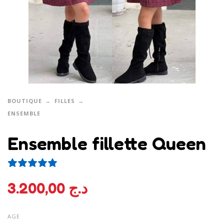
BOUTIQUE
FILLES
ENSEMBLE
Ensemble fillette Queen
2
Noté
5.00
sur 5 basé sur
notations client
3.200,00
د.ج
AGE