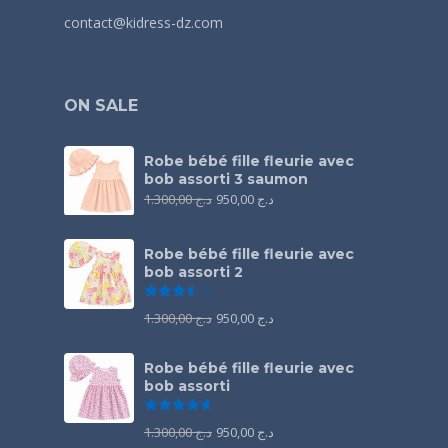
contact@kidress-dz.com
ON SALE
Robe bébé fille fleurie avec
bob assorti 3 saumon
1.300,00
د.ج
950,00
د.ج
Robe bébé fille fleurie avec
bob assorti 2
Note
3.50
sur 5
1.300,00
د.ج
950,00
د.ج
Robe bébé fille fleurie avec
bob assorti
Note
4.67
sur 5
1.300,00
د.ج
950,00
د.ج