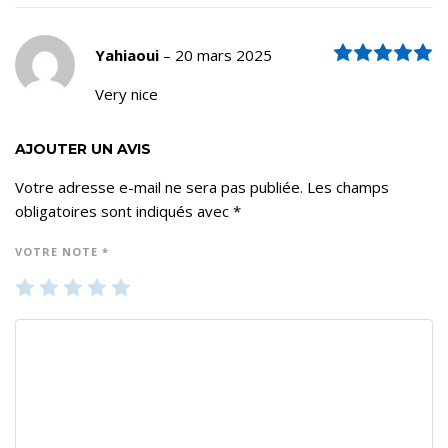
N
Yahiaoui
–
20 mars 2025
Very nice
AJOUTER UN AVIS
Votre adresse e-mail ne sera pas publiée.
Les champs
obligatoires sont indiqués avec
*
VOTRE NOTE
*
1
2
3
4
5
ét
ét
ét
ét
ét
oil
oil
oil
oil
oil
e
es
es
es
es
su
su
su
su
su
r 5
r 5
r 5
r 5
r 5