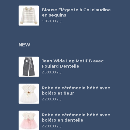
Blouse Élégante à Col claudine
en sequins
1.850,00
د.ج
NEW
Jean Wide Leg Motif B avec
Foulard Dentelle
2.500,00
د.ج
Robe de cérémonie bébé avec
boléro et fleur
2.200,00
د.ج
Robe de cérémonie bébé avec
boléro en dentelle
2.200,00
د.ج