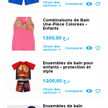
Choix des
Comparer
options
Combinaisons de Bain
Une-Pièce Colorées –
Enfants
1.500,00
د.ج
Choix des
Comparer
options
Ensembles de bain pour
enfants – protection et
style
1.200,00
د.ج
Choix des
Comparer
options
Ensembles de bain