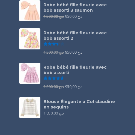
Robe bébé fille fleurie avec
bob assorti 3 saumon
1.300,00
د.ج
950,00
د.ج
Robe bébé fille fleurie avec
bob assorti 2
Note
3.50
sur 5
1.300,00
د.ج
950,00
د.ج
Robe bébé fille fleurie avec
bob assorti
Note
4.67
sur 5
1.300,00
د.ج
950,00
د.ج
Blouse Élégante à Col claudine
en sequins
1.850,00
د.ج