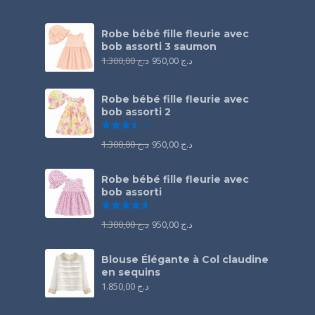
Robe bébé fille fleurie avec
bob assorti 3 saumon
1.300,00
د.ج
950,00
د.ج
Robe bébé fille fleurie avec
bob assorti 2
Note
3.50
sur 5
1.300,00
د.ج
950,00
د.ج
Robe bébé fille fleurie avec
bob assorti
Note
4.67
sur 5
1.300,00
د.ج
950,00
د.ج
Blouse Élégante à Col claudine
en sequins
1.850,00
د.ج