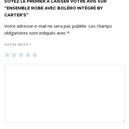
SOYEZ LE PREMIER À LAISSER VOTRE AVIS SUR
“ENSEMBLE ROBE AVEC BOLÉRO INTÉGRÉ BY
CARTER’S”
Votre adresse e-mail ne sera pas publiée.
Les champs
obligatoires sont indiqués avec
*
VOTRE NOTE
*
1
2
3
4
5
ét
ét
ét
ét
ét
oil
oil
oil
oil
oil
e
es
es
es
es
su
su
su
su
su
r 5
r 5
r 5
r 5
r 5