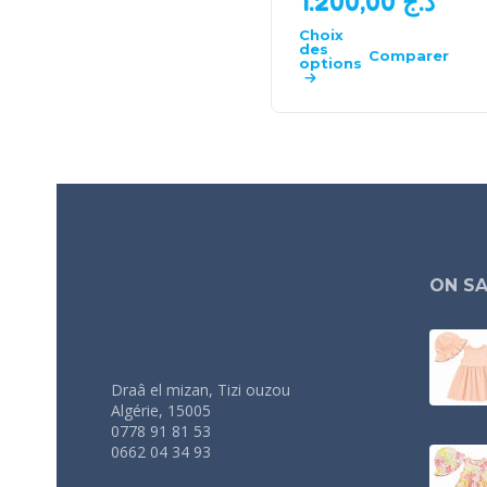
1.200,00
د.ج
Choix
des
Comparer
options
ON SA
Draâ el mizan, Tizi ouzou
Algérie, 15005
0778 91 81 53
0662 04 34 93