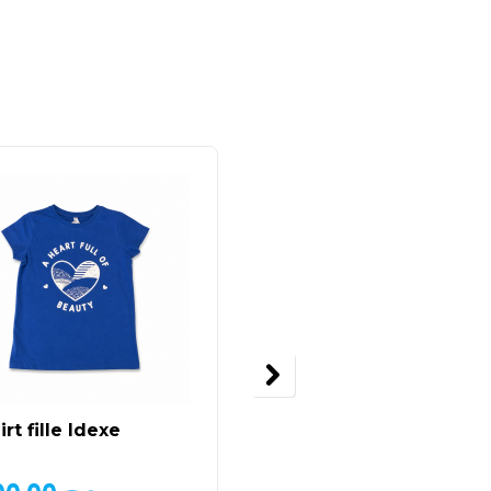
irt fille Idexe
T-shirt fille Twin Mam
de chez orchestra