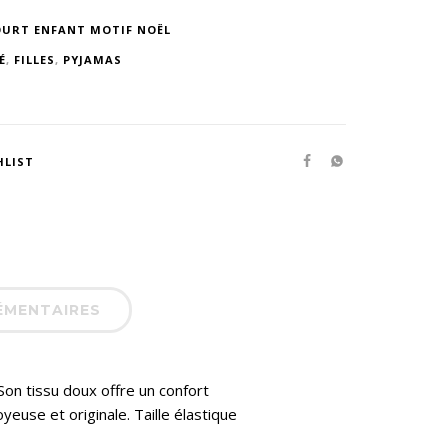
OURT ENFANT MOTIF NOËL
É
,
FILLES
,
PYJAMAS
HLIST
ÉMENTAIRES
on tissu doux offre un confort
euse et originale. Taille élastique