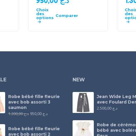
950,00
د.ج
Choix
Choi
des
des
Comparer
options
opti
LE
NEW
Robe bébé fille fleurie
Jean Wide Leg M
avec bob assorti 3
avec Foulard Den
saumon
2.500,00
د.ج
1.300,00
د.ج
950,00
د.ج
Robe de cérémo
Robe bébé fille fleurie
bébé avec bolér
avec bob assorti 2
fleur