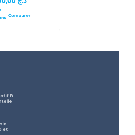
1.300,00
د.ج
850,00
د.ج
x
Choix
des
Comparer
Comparer
ons
options
otif B
telle
nie
o et