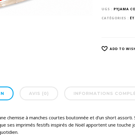
UGS :
PYJAMA C
CATÉGORIES :
ÉT
ADD TO WIS
ON
AVIS (0)
INFORMATIONS COMPL
ne chemise à manches courtes boutonnée et d’un short assorti. S
 que ses imprimés festifs inspirés de Noël apportent une touche joy
uotidien.