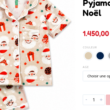
Pyjama
Noël
1.450
COULEUR
AGE
-
+