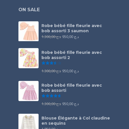
ON SALE
Robe bébé fille fleurie avec
bob assorti 3 saumon
1.300,00
د.ج
950,00
د.ج
Robe bébé fille fleurie avec
bob assorti 2
Note
3.50
sur 5
1.300,00
د.ج
950,00
د.ج
Robe bébé fille fleurie avec
bob assorti
Note
4.67
sur 5
1.300,00
د.ج
950,00
د.ج
Blouse Élégante à Col claudine
en sequins