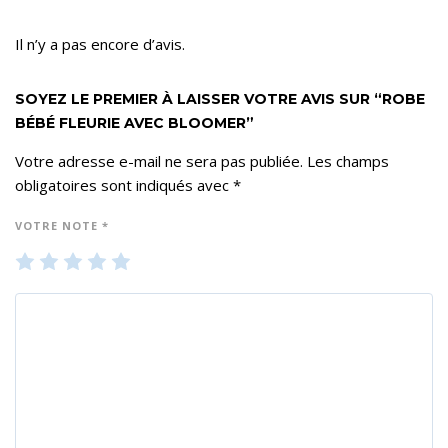
Il n’y a pas encore d’avis.
SOYEZ LE PREMIER À LAISSER VOTRE AVIS SUR “ROBE
BÉBÉ FLEURIE AVEC BLOOMER”
Votre adresse e-mail ne sera pas publiée.
Les champs
obligatoires sont indiqués avec
*
VOTRE NOTE
*
1
2
3
4
5
ét
ét
ét
ét
ét
oil
oil
oil
oil
oil
e
es
es
es
es
su
su
su
su
su
r 5
r 5
r 5
r 5
r 5