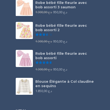
Robe bébé fille fleurie avec
bob assorti 3 saumon
1.300,00
د.ج
950,00
د.ج
Robe bébé fille fleurie avec
bob assorti 2
Note
3.50
sur 5
1.300,00
د.ج
950,00
د.ج
Robe bébé fille fleurie avec
bob assorti
Note
4.67
sur 5
1.300,00
د.ج
950,00
د.ج
Blouse Élégante à Col claudine
en sequins
1.850,00
د.ج