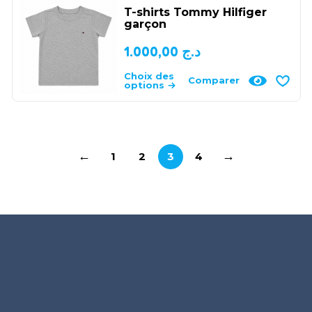
T-shirts Tommy Hilfiger
garçon
1.000,00
د.ج
Choix des
Comparer
options
←
→
1
2
3
4