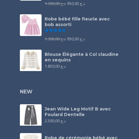
1.300,00
د.ج
950,00
د.ج
Robe bébé fille fleurie avec
bob assorti
Note
4.67
sur 5
1.300,00
د.ج
950,00
د.ج
Blouse Élégante à Col claudine
en sequins
1.850,00
د.ج
NEW
Jean Wide Leg Motif B avec
Foulard Dentelle
2.500,00
د.ج
Robe de cérémonie bébé avec