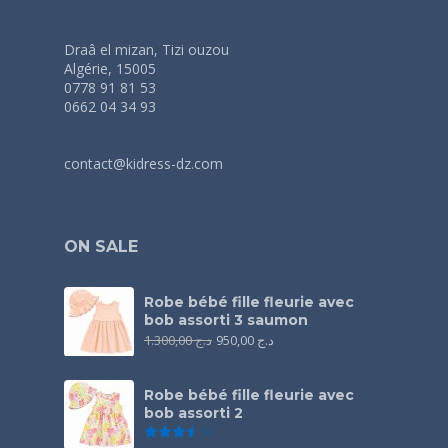
Draâ el mizan, Tizi ouzou
Algérie, 15005
0778 91 81 53
0662 04 34 93
contact@kidress-dz.com
ON SALE
Robe bébé fille fleurie avec
bob assorti 3 saumon
1.300,00
د.ج
950,00
د.ج
Robe bébé fille fleurie avec
bob assorti 2
Note
3.50
sur 5