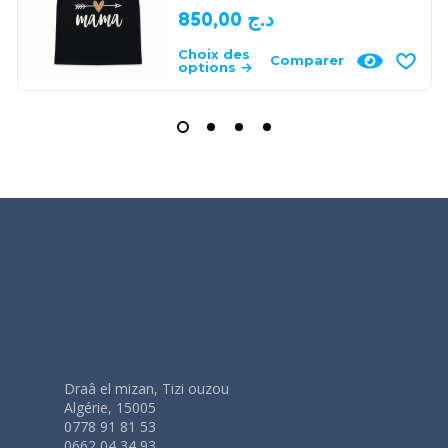
850,00
د.ج
Choix des
Comparer
options
Draâ el mizan, Tizi ouzou
Algérie, 15005
0778 91 81 53
0662 04 34 93