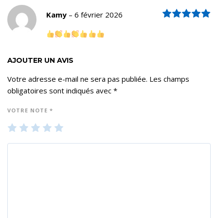
N
Kamy
–
6 février 2026
AJOUTER UN AVIS
Votre adresse e-mail ne sera pas publiée.
Les champs
obligatoires sont indiqués avec
*
VOTRE NOTE
*
1
2
3
4
5
ét
ét
ét
ét
ét
oil
oil
oil
oil
oil
e
es
es
es
es
su
su
su
su
su
r 5
r 5
r 5
r 5
r 5