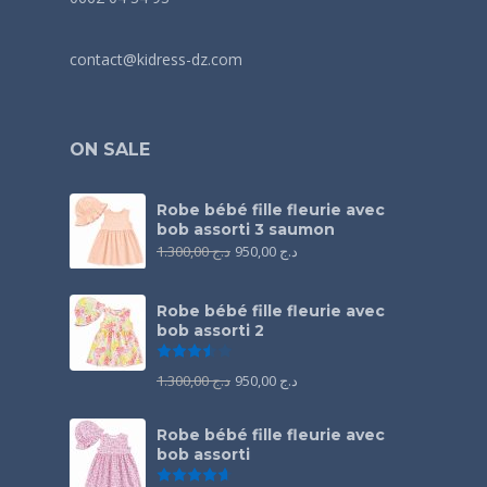
contact@kidress-dz.com
ON SALE
Robe bébé fille fleurie avec
bob assorti 3 saumon
1.300,00
د.ج
950,00
د.ج
Robe bébé fille fleurie avec
bob assorti 2
Note
3.50
sur 5
1.300,00
د.ج
950,00
د.ج
Robe bébé fille fleurie avec
bob assorti
Note
4.67
sur 5