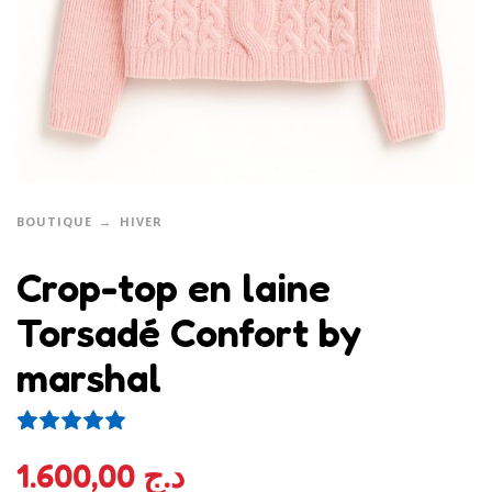
BOUTIQUE
HIVER
Crop-top en laine
Torsadé Confort by
marshal
4
Noté
5.00
sur 5 basé sur
notations client
1.600,00
د.ج