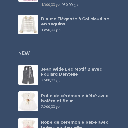
1.300,00
د.ج
950,00
د.ج
Blouse Élégante à Col claudine
en sequins
1.850,00
د.ج
NEW
Jean Wide Leg Motif B avec
Foulard Dentelle
2.500,00
د.ج
Robe de cérémonie bébé avec
boléro et fleur
2.200,00
د.ج
Robe de cérémonie bébé avec
boléro en dentelle