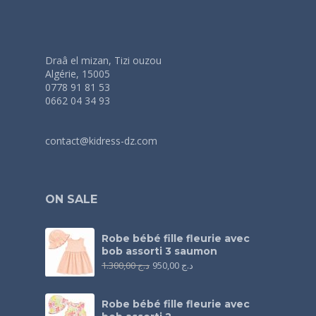
Draâ el mizan, Tizi ouzou
Algérie, 15005
0778 91 81 53
0662 04 34 93
contact@kidress-dz.com
ON SALE
Robe bébé fille fleurie avec
bob assorti 3 saumon
1.300,00
د.ج
950,00
د.ج
Robe bébé fille fleurie avec