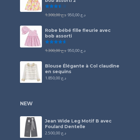
bob assorti 2
Note
3.50
sur 5
1.300,00
د.ج
950,00
د.ج
Robe bébé fille fleurie avec
bob assorti
Note
4.67
sur 5
1.300,00
د.ج
950,00
د.ج
Blouse Élégante à Col claudine
en sequins
1.850,00
د.ج
NEW
Jean Wide Leg Motif B avec
Foulard Dentelle
2.500,00
د.ج