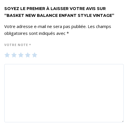
SOYEZ LE PREMIER À LAISSER VOTRE AVIS SUR
“BASKET NEW BALANCE ENFANT STYLE VINTAGE”
Votre adresse e-mail ne sera pas publiée.
Les champs
obligatoires sont indiqués avec
*
VOTRE NOTE
*
1
2
3
4
5
ét
ét
ét
ét
ét
oil
oil
oil
oil
oil
e
es
es
es
es
su
su
su
su
su
r 5
r 5
r 5
r 5
r 5