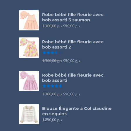
Robe bébé fille fleurie avec
bob assorti 3 saumon
1.300,00
د.ج
950,00
د.ج
Robe bébé fille fleurie avec
bob assorti 2
Note
3.50
sur 5
1.300,00
د.ج
950,00
د.ج
Robe bébé fille fleurie avec
bob assorti
Note
4.67
sur 5
1.300,00
د.ج
950,00
د.ج
Blouse Élégante à Col claudine
en sequins
1.850,00
د.ج