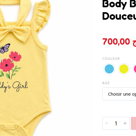
Body B
Douce
700,00
ج
COULEUR
AGE
-
+