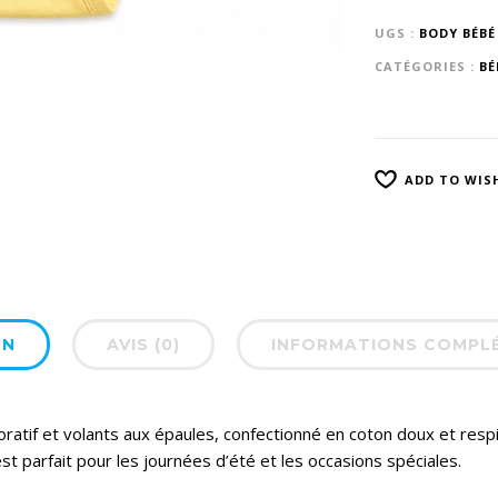
UGS :
BODY BÉBÉ
CATÉGORIES :
BÉ
ADD TO WIS
ON
AVIS (0)
INFORMATIONS COMPL
tif et volants aux épaules, confectionné en coton doux et respi
est parfait pour les journées d’été et les occasions spéciales.