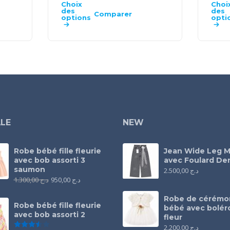
Choix
Choi
des
des
Comparer
options
opti
LE
NEW
Robe bébé fille fleurie
Jean Wide Leg M
avec bob assorti 3
avec Foulard Den
saumon
2.500,00
د.ج
1.300,00
د.ج
950,00
د.ج
Robe de cérémo
Robe bébé fille fleurie
bébé avec bolér
avec bob assorti 2
fleur
Note
3.50
sur 5
2.200,00
د.ج