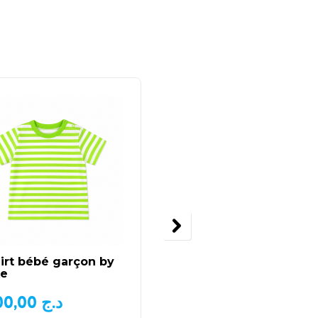
irt bébé garçon by
Ensemble pour bébé
xe
fille fleuri
1.200,00
د.ج
1.500,00
د.ج