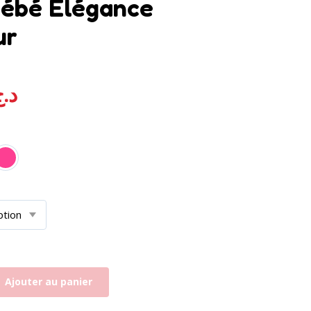
ébé Élégance
ur
د.
Ajouter au panier