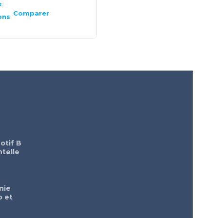
x
Choix
des
Comparer
Comparer
ons
options
otif B
telle
nie
o et