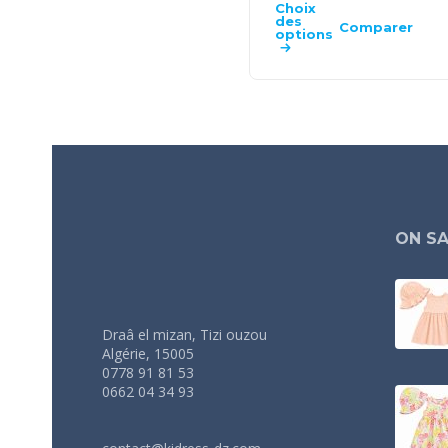
Choix
des
Comparer
options
ON SA
Draâ el mizan, Tizi ouzou
Algérie, 15005
0778 91 81 53
0662 04 34 93