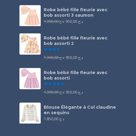
Robe bébé fille fleurie avec
bob assorti 3 saumon
1.300,00
د.ج
950,00
د.ج
Robe bébé fille fleurie avec
bob assorti 2
Note
3.50
sur 5
1.300,00
د.ج
950,00
د.ج
Robe bébé fille fleurie avec
bob assorti
Note
4.67
sur 5
1.300,00
د.ج
950,00
د.ج
Blouse Élégante à Col claudine
en sequins
1.850,00
د.ج