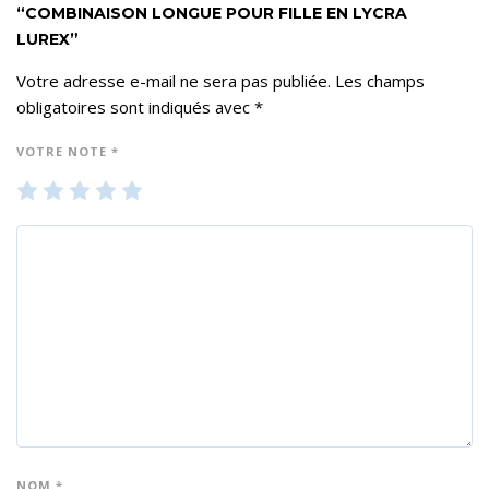
“COMBINAISON LONGUE POUR FILLE EN LYCRA
LUREX”
Votre adresse e-mail ne sera pas publiée.
Les champs
obligatoires sont indiqués avec
*
VOTRE NOTE
*
1
2
3
4
5
ét
ét
ét
ét
ét
oil
oil
oil
oil
oil
e
es
es
es
es
su
su
su
su
su
r 5
r 5
r 5
r 5
r 5
NOM
*