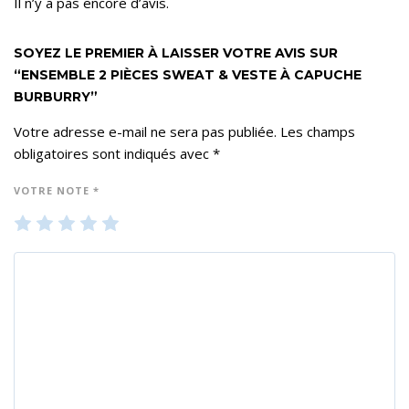
Il n’y a pas encore d’avis.
SOYEZ LE PREMIER À LAISSER VOTRE AVIS SUR
“ENSEMBLE 2 PIÈCES SWEAT & VESTE À CAPUCHE
BURBURRY”
Votre adresse e-mail ne sera pas publiée.
Les champs
obligatoires sont indiqués avec
*
VOTRE NOTE
*
1
2
3
4
5
ét
ét
ét
ét
ét
oil
oil
oil
oil
oil
e
es
es
es
es
su
su
su
su
su
r 5
r 5
r 5
r 5
r 5