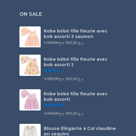
ON SALE
Robe bébé fille fleurie avec
bob assorti 3 saumon
1.300,00
د.ج
950,00
د.ج
Robe bébé fille fleurie avec
bob assorti 2
Note
3.50
sur 5
1.300,00
د.ج
950,00
د.ج
Robe bébé fille fleurie avec
bob assorti
Note
4.67
sur 5
1.300,00
د.ج
950,00
د.ج
Blouse Élégante à Col claudine
en sequins