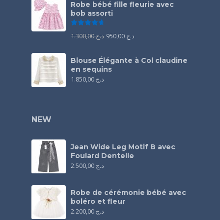
Robe bébé fille fleurie avec
bob assorti
Note
4.67
sur 5
1.300,00
د.ج
950,00
د.ج
Blouse Élégante à Col claudine
en sequins
1.850,00
د.ج
NEW
Jean Wide Leg Motif B avec
Foulard Dentelle
2.500,00
د.ج
Robe de cérémonie bébé avec
boléro et fleur
2.200,00
د.ج