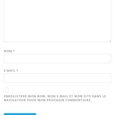
e
es
es
es
es
su
su
su
su
su
r 5
r 5
r 5
r 5
r 5
NOM
*
E-MAIL
*
ENREGISTRER MON NOM, MON E-MAIL ET MON SITE DANS LE
NAVIGATEUR POUR MON PROCHAIN COMMENTAIRE.