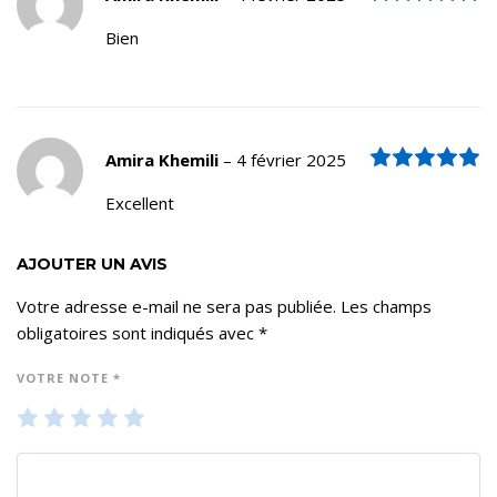
Bien
N
Amira Khemili
–
4 février 2025
Excellent
AJOUTER UN AVIS
Votre adresse e-mail ne sera pas publiée.
Les champs
obligatoires sont indiqués avec
*
VOTRE NOTE
*
1
2
3
4
5
ét
ét
ét
ét
ét
oil
oil
oil
oil
oil