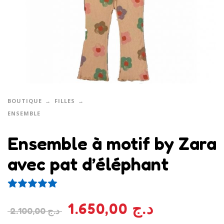
BOUTIQUE
FILLES
ENSEMBLE
Ensemble à motif by Zara
avec pat d’éléphant
2
Noté
5.00
sur 5 basé sur
notations client
1.650,00
د.ج
2.100,00
د.ج