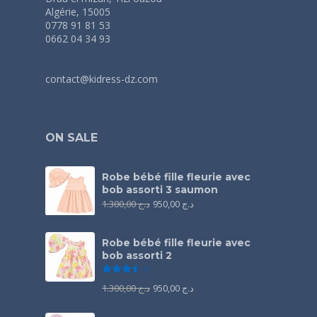
Algérie, 15005
0778 91 81 53
0662 04 34 93
contact@kidress-dz.com
ON SALE
Robe bébé fille fleurie avec
bob assorti 3 saumon
1.300,00
د.ج
950,00
د.ج
Robe bébé fille fleurie avec
bob assorti 2
Note
3.50
sur 5
1.300,00
د.ج
950,00
د.ج