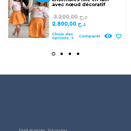
avec nœud décoratif
3.200,00
د.ج
2.800,00
د.ج
Choix des
Comparer
options
Draâ el mizan, Tizi ouzou