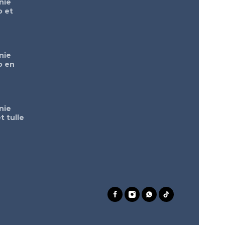
nie
o et
nie
o en
nie
t tulle