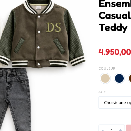
Ensemb
Casual
Teddy
COULEUR
AGE
-
+