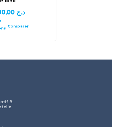
e dino
chez Primark
1.200,00
د.ج
1.000,00
د.ج
x
Choix
des
Comparer
Comparer
ons
options
otif B
telle