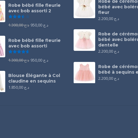
Robe de cérémo
Robe bébé fille fleurie
bébé avec bolér
avec bob assorti 2
fleur
Note
3.50
sur 5
2.200,00
د.ج
1.300,00
د.ج
950,00
د.ج
Robe de cérémo
bébé avec bolér
Robe bébé fille fleurie
dentelle
avec bob assorti
2.200,00
د.ج
Note
4.67
sur 5
1.300,00
د.ج
950,00
د.ج
Robe de cérémo
bébé à sequins e
Blouse Élégante à Col
2.200,00
د.ج
claudine en sequins
1.850,00
د.ج