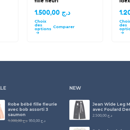
fille fleuri
idex
1.500,00
د.ج
Choix
Choi
des
des
Comparer
options
opti
LE
NEW
Robe bébé fille fleurie
Jean Wide Leg M
avec bob assorti 3
avec Foulard Den
saumon
2.500,00
د.ج
1.300,00
د.ج
950,00
د.ج