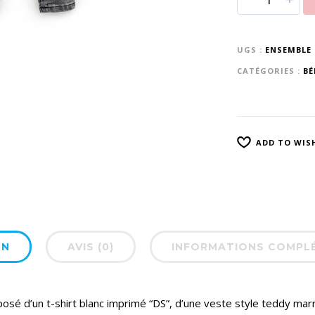
UGS :
ENSEMBLE 
CATÉGORIES :
BÉ
ADD TO WIS
ON
AVIS (0)
INFORMATIONS COMPL
é d’un t-shirt blanc imprimé “DS”, d’une veste style teddy marro