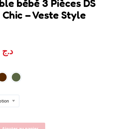
le bébé 3 Pièces DS
 Chic – Veste Style
4.950,00
د.ج
Ajouter au panier