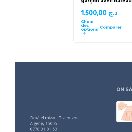
garçon avec bateau
1.500,00
د.ج
Choix
des
Comparer
options
ON SA
Draâ el mizan, Tizi ouzou
Algérie, 15005
0778 91 81 53