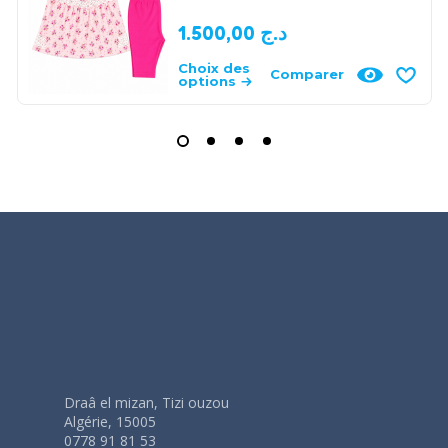
1.500,00
د.ج
Choix des
Comparer
options
Draâ el mizan, Tizi ouzou
Algérie, 15005
0778 91 81 53