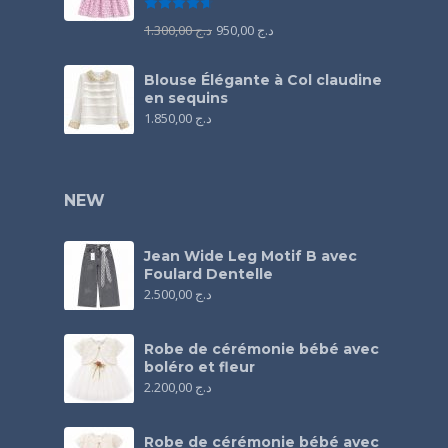
Note
4.67
sur 5
1.300,00
د.ج
950,00
د.ج
Blouse Élégante à Col claudine
en sequins
1.850,00
د.ج
NEW
Jean Wide Leg Motif B avec
Foulard Dentelle
2.500,00
د.ج
Robe de cérémonie bébé avec
boléro et fleur
2.200,00
د.ج
Robe de cérémonie bébé avec