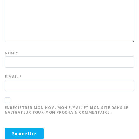
r 5
r 5
r 5
r 5
r 5
NOM
*
E-MAIL
*
ENREGISTRER MON NOM, MON E-MAIL ET MON SITE DANS LE
NAVIGATEUR POUR MON PROCHAIN COMMENTAIRE.