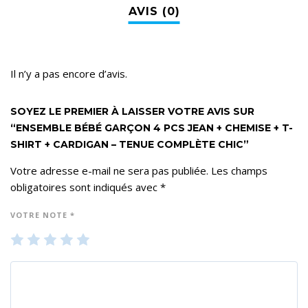
Il n’y a pas encore d’avis.
SOYEZ LE PREMIER À LAISSER VOTRE AVIS SUR
“ENSEMBLE BÉBÉ GARÇON 4 PCS JEAN + CHEMISE + T-
SHIRT + CARDIGAN – TENUE COMPLÈTE CHIC”
Votre adresse e-mail ne sera pas publiée.
Les champs
obligatoires sont indiqués avec
*
VOTRE NOTE
*
1
2
3
4
5
ét
ét
ét
ét
ét
oil
oil
oil
oil
oil
e
es
es
es
es
su
su
su
su
su