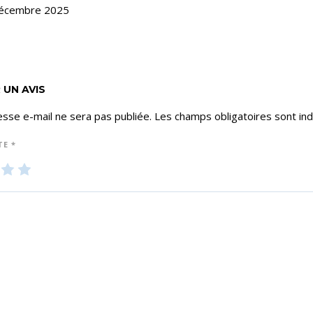
décembre 2025
 UN AVIS
sse e-mail ne sera pas publiée.
Les champs obligatoires sont in
TE
*
3
4
5
ét
ét
oil
oil
es
es
su
su
r 5
r 5