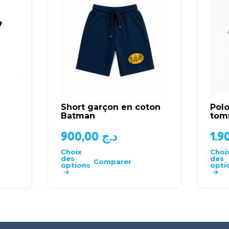
Short garçon en coton
Polo
Batman
tomm
900,00
د.ج
Choix
Choi
des
des
Comparer
options
opti