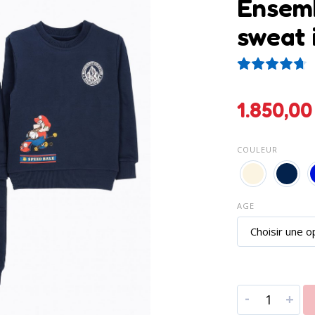
Ensemb
sweat 
7
N
1.850
COULEUR
AGE
-
+