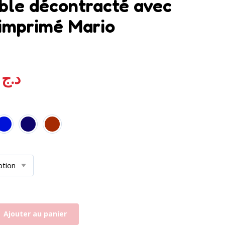
le décontracté avec
imprimé Mario
oté
4.71
sur 5 basé sur
notations client
,00
د.ج
Ajouter au panier