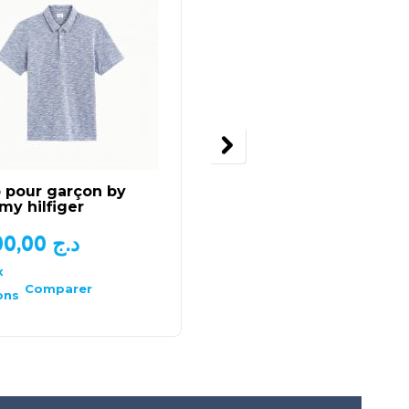
 pour garçon by
Short garçon en toile
y hilfiger
de chez Sea and Sky
1.900,00
د.ج
1.500,00
د.ج
x
Choix
des
Comparer
Comparer
ons
options