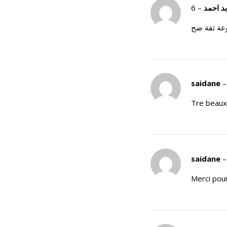
–
بد احمد
عة ثقة صح
saidane
–
Tre beaux
saidane
–
Merci pou