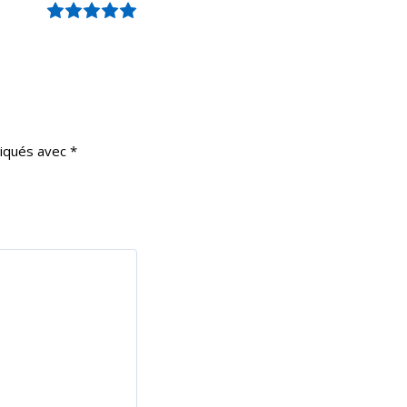
Note
5
sur 5
diqués avec
*