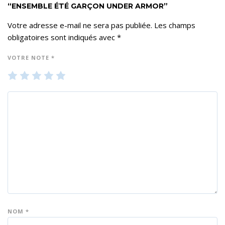
“ENSEMBLE ÉTÉ GARÇON UNDER ARMOR”
Votre adresse e-mail ne sera pas publiée.
Les champs
obligatoires sont indiqués avec
*
VOTRE NOTE
*
1
2
3
4
5
ét
ét
ét
ét
ét
oil
oil
oil
oil
oil
e
es
es
es
es
su
su
su
su
su
r 5
r 5
r 5
r 5
r 5
NOM
*