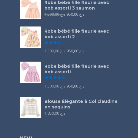
Robe bébé fille fleurie avec
bob assorti 3 saumon
1.300,00
د.ج
950,00
د.ج
Robe bébé fille fleurie avec
bob assorti 2
Note
3.50
sur 5
1.300,00
د.ج
950,00
د.ج
Robe bébé fille fleurie avec
bob assorti
Note
4.67
sur 5
1.300,00
د.ج
950,00
د.ج
Blouse Élégante à Col claudine
en sequins
1.850,00
د.ج