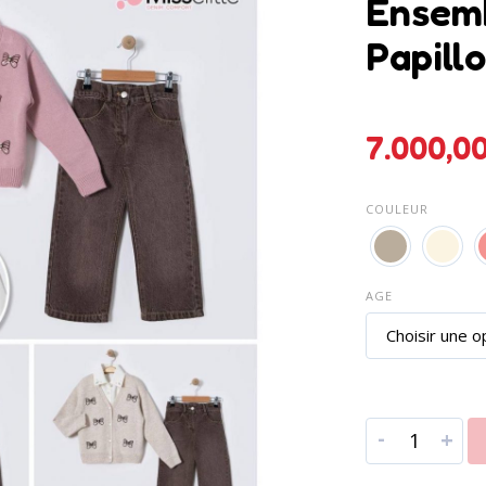
Ensemb
Papill
COULEUR
AGE
-
+