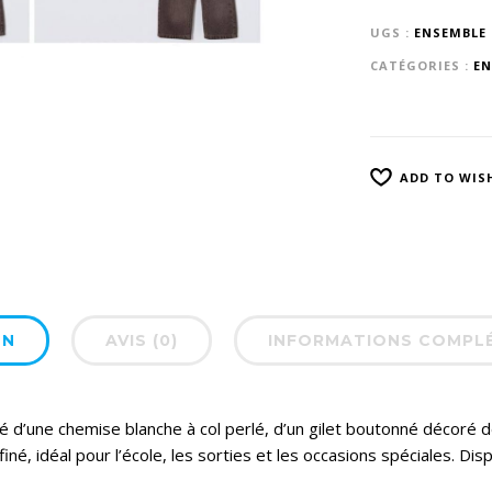
UGS :
ENSEMBLE F
CATÉGORIES :
EN
ADD TO WIS
ON
AVIS (0)
INFORMATIONS COMPL
 d’une chemise blanche à col perlé, d’un gilet boutonné décoré d
iné, idéal pour l’école, les sorties et les occasions spéciales. Di