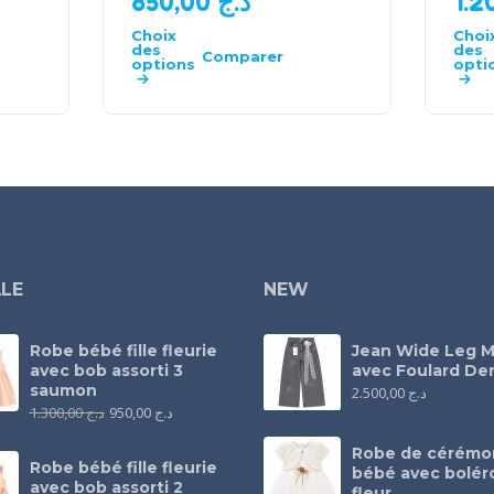
850,00
د.ج
Choix
Choi
des
des
Comparer
options
opti
LE
NEW
Robe bébé fille fleurie
Jean Wide Leg M
avec bob assorti 3
avec Foulard Den
saumon
2.500,00
د.ج
1.300,00
د.ج
950,00
د.ج
Robe de cérémo
Robe bébé fille fleurie
bébé avec bolér
avec bob assorti 2
fleur