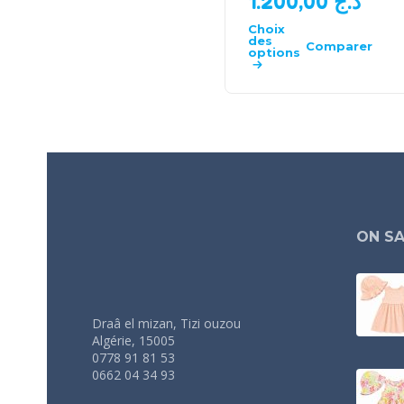
1.200,00
د.ج
Choix
des
Comparer
options
ON SA
Draâ el mizan, Tizi ouzou
Algérie, 15005
0778 91 81 53
0662 04 34 93