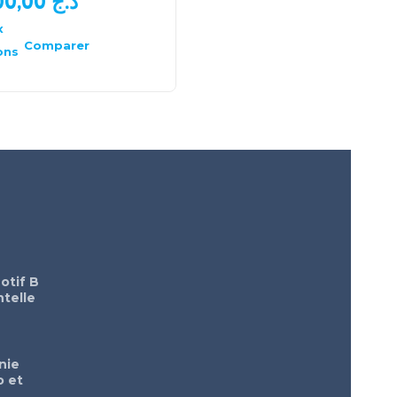
1.200,00
د.ج
1.000,00
د.ج
x
Choix
des
Comparer
Comparer
ons
options
otif B
telle
nie
o et