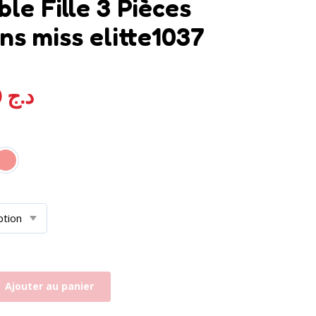
le Fille 3 Pièces
ons miss elitte1037
7.000,00
د.ج
Ajouter au panier