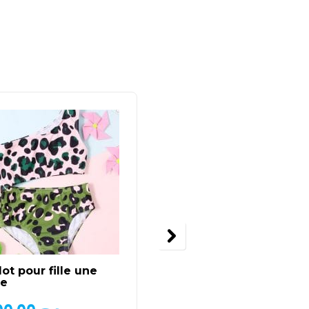
lot pour fille une
Crop top champion ov
ce
size original fille