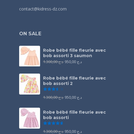
contact@kidress-dz.com
ON SALE
Robe bébé fille fleurie avec
bob assorti 3 saumon
1.300,00
د.ج
950,00
د.ج
Robe bébé fille fleurie avec
bob assorti 2
Note
3.50
sur 5
1.300,00
د.ج
950,00
د.ج
Robe bébé fille fleurie avec
bob assorti
Note
4.67
sur 5
1.300,00
د.ج
950,00
د.ج