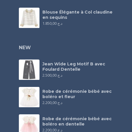
Blouse Élégante à Col claudine
en sequins
1.850,00
د.ج
NEW
Jean Wide Leg Motif B avec
Foulard Dentelle
2.500,00
د.ج
Robe de cérémonie bébé avec
boléro et fleur
2.200,00
د.ج
Robe de cérémonie bébé avec
boléro en dentelle
2.200,00
د.ج