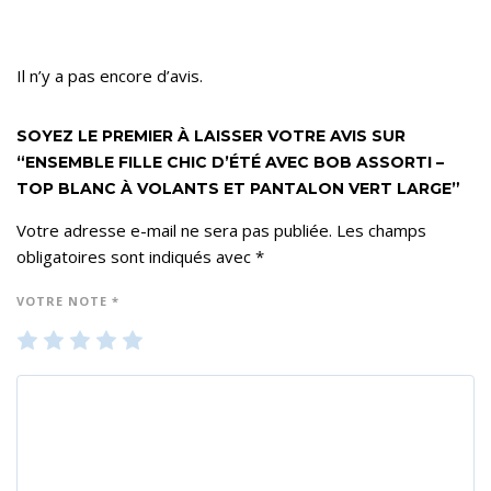
Il n’y a pas encore d’avis.
SOYEZ LE PREMIER À LAISSER VOTRE AVIS SUR
“ENSEMBLE FILLE CHIC D’ÉTÉ AVEC BOB ASSORTI –
TOP BLANC À VOLANTS ET PANTALON VERT LARGE”
Votre adresse e-mail ne sera pas publiée.
Les champs
obligatoires sont indiqués avec
*
VOTRE NOTE
*
1
2
3
4
5
ét
ét
ét
ét
ét
oil
oil
oil
oil
oil
e
es
es
es
es
su
su
su
su
su
r 5
r 5
r 5
r 5
r 5