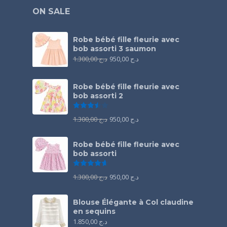
ON SALE
Robe bébé fille fleurie avec
bob assorti 3 saumon
1.300,00
د.ج
950,00
د.ج
Robe bébé fille fleurie avec
bob assorti 2
Note
3.50
sur 5
1.300,00
د.ج
950,00
د.ج
Robe bébé fille fleurie avec
bob assorti
Note
4.67
sur 5
1.300,00
د.ج
950,00
د.ج
Blouse Élégante à Col claudine
en sequins
1.850,00
د.ج