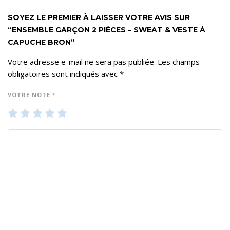
SOYEZ LE PREMIER À LAISSER VOTRE AVIS SUR
“ENSEMBLE GARÇON 2 PIÈCES – SWEAT & VESTE À
CAPUCHE BRON”
Votre adresse e-mail ne sera pas publiée.
Les champs
obligatoires sont indiqués avec
*
VOTRE NOTE
*
1
2
3
4
5
ét
ét
ét
ét
ét
oil
oil
oil
oil
oil
e
es
es
es
es
su
su
su
su
su
r 5
r 5
r 5
r 5
r 5