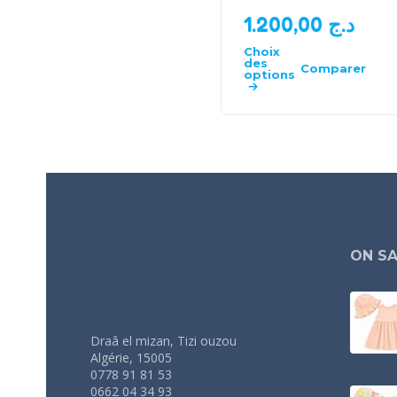
1.200,00
د.ج
Choix
des
Comparer
options
ON SA
Draâ el mizan, Tizi ouzou
Algérie, 15005
0778 91 81 53
0662 04 34 93