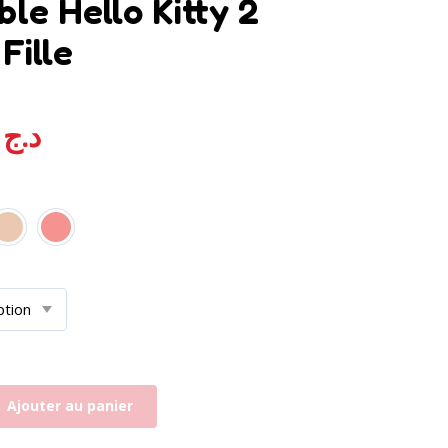
le Hello Kitty 2
Fille
,00
د.ج
Ajouter au panier