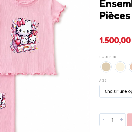
Ensemb
Pièces 
1.500
COULEUR
AGE
-
+