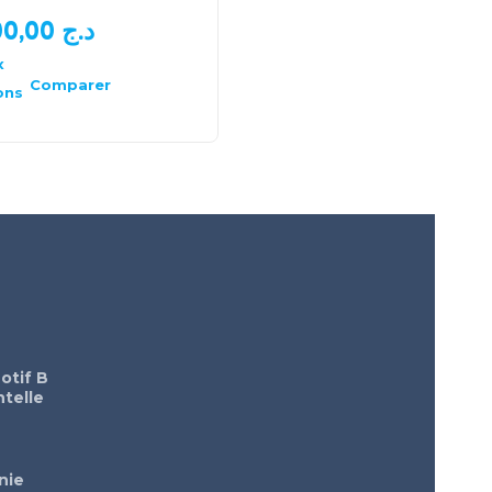
1.000,00
د.ج
1.500,00
د.ج
700,00
د.ج
x
Choix
des
Comparer
Comparer
ons
options
otif B
telle
nie