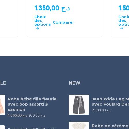
1.350,00
د.ج
Choix
Choi
des
des
Comparer
options
opti
LE
NEW
Robe bébé fille fleurie
Jean Wide Leg M
avec bob assorti 3
avec Foulard Den
saumon
2.500,00
د.ج
1.300,00
د.ج
950,00
د.ج
Robe de cérémo