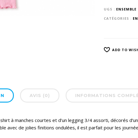
UGS :
ENSEMBLE H
CATÉGORIES :
EN
ADD TO WIS
ON
AVIS (0)
INFORMATIONS COMPL
irt à manches courtes et d’un legging 3/4 assorti, décorés d’un
 avec de jolies finitions ondulées, il est parfait pour les journées