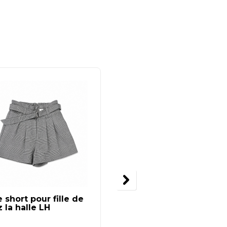
-3
 short pour fille de
T-shirt fille by Care
 la halle LH
Bears