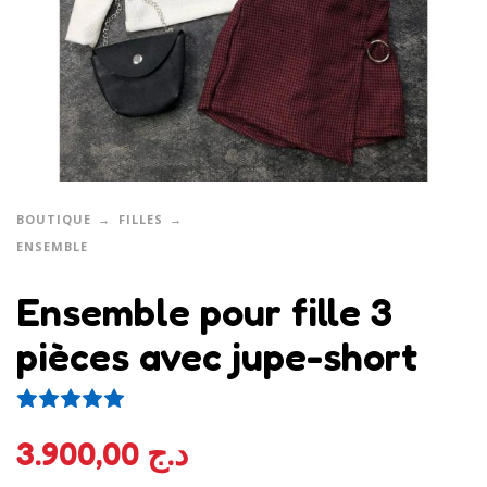
BOUTIQUE
FILLES
ENSEMBLE
Ensemble pour fille 3
pièces avec jupe-short
1
Noté
5.00
sur 5 basé sur
notation client
3.900,00
د.ج