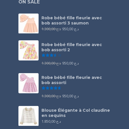
ON SALE
Robe bébé fille fleurie avec
bob assorti 3 saumon
1.300,00
د.ج
950,00
د.ج
Robe bébé fille fleurie avec
bob assorti 2
Note
3.50
sur 5
1.300,00
د.ج
950,00
د.ج
Robe bébé fille fleurie avec
bob assorti
Note
4.67
sur 5
1.300,00
د.ج
950,00
د.ج
Blouse Élégante à Col claudine
en sequins
1.850,00
د.ج