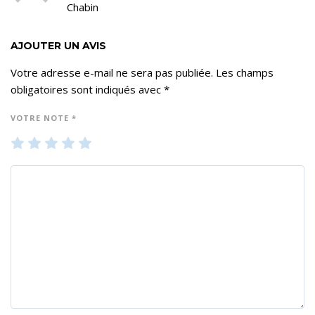
Chabin
AJOUTER UN AVIS
Votre adresse e-mail ne sera pas publiée.
Les champs
obligatoires sont indiqués avec
*
VOTRE NOTE
*
1
2
3
4
5
ét
ét
ét
ét
ét
oil
oil
oil
oil
oil
e
es
es
es
es
su
su
su
su
su
r 5
r 5
r 5
r 5
r 5