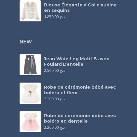
Blouse Élégante à Col claudine
en sequins
1.850,00
د.ج
NEW
Jean Wide Leg Motif B avec
Foulard Dentelle
2.500,00
د.ج
Robe de cérémonie bébé avec
boléro et fleur
2.200,00
د.ج
Robe de cérémonie bébé avec
boléro en dentelle
2.200,00
د.ج