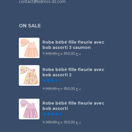
contact@kidress-dz.com
ON SALE
Robe bébé fille fleurie avec
bob assorti 3 saumon
1.300,00
د.ج
950,00
د.ج
Robe bébé fille fleurie avec
bob assorti 2
Note
3.50
sur 5
1.300,00
د.ج
950,00
د.ج
Robe bébé fille fleurie avec
bob assorti
Note
4.67
sur 5
1.300,00
د.ج
950,00
د.ج