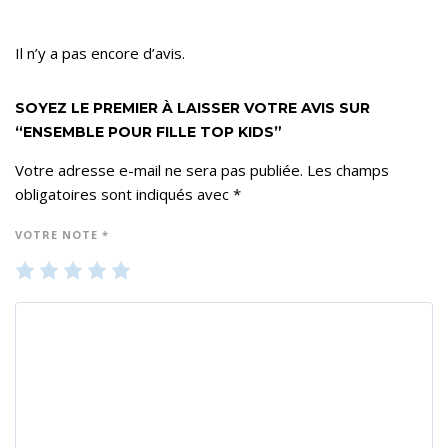
Il n’y a pas encore d’avis.
SOYEZ LE PREMIER À LAISSER VOTRE AVIS SUR
“ENSEMBLE POUR FILLE TOP KIDS”
Votre adresse e-mail ne sera pas publiée.
Les champs
obligatoires sont indiqués avec
*
VOTRE NOTE
*
1
2
3
4
5
ét
ét
ét
ét
ét
oil
oil
oil
oil
oil
e
es
es
es
es
su
su
su
su
su
r 5
r 5
r 5
r 5
r 5