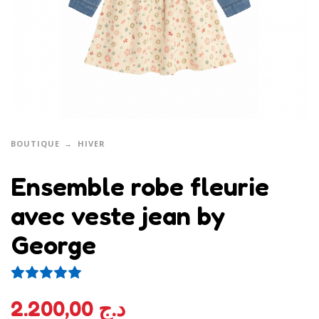
BOUTIQUE
HIVER
Ensemble robe fleurie
avec veste jean by
George
1
Noté
5.00
sur 5 basé sur
notation client
2.200,00
د.ج