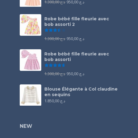
1.300,00
د.ج
950,00
د.ج
Robe bébé fille fleurie avec
bob assorti 2
Note
3.50
sur 5
1.300,00
د.ج
950,00
د.ج
Robe bébé fille fleurie avec
bob assorti
Note
4.67
sur 5
1.300,00
د.ج
950,00
د.ج
Blouse Élégante à Col claudine
en sequins
1.850,00
د.ج
NEW