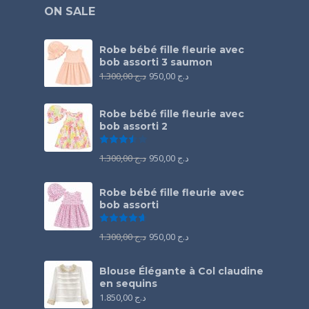
ON SALE
Robe bébé fille fleurie avec
bob assorti 3 saumon
1.300,00
د.ج
950,00
د.ج
Robe bébé fille fleurie avec
bob assorti 2
Note
3.50
sur 5
1.300,00
د.ج
950,00
د.ج
Robe bébé fille fleurie avec
bob assorti
Note
4.67
sur 5
1.300,00
د.ج
950,00
د.ج
Blouse Élégante à Col claudine
en sequins
1.850,00
د.ج