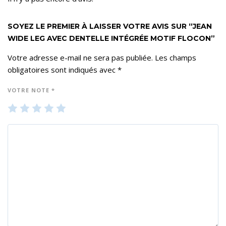
SOYEZ LE PREMIER À LAISSER VOTRE AVIS SUR “JEAN
WIDE LEG AVEC DENTELLE INTÉGRÉE MOTIF FLOCON”
Votre adresse e-mail ne sera pas publiée.
Les champs
obligatoires sont indiqués avec
*
VOTRE NOTE
*
1
2
3
4
5
ét
ét
ét
ét
ét
oil
oil
oil
oil
oil
e
es
es
es
es
su
su
su
su
su
r 5
r 5
r 5
r 5
r 5