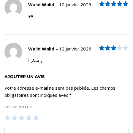
N
Walid Walid
–
10 janvier 2026
♥️♥️
Note
3
Walid Walid
–
12 janvier 2026
و شكراا
AJOUTER UN AVIS
Votre adresse e-mail ne sera pas publiée.
Les champs
obligatoires sont indiqués avec
*
VOTRE NOTE
*
1
2
3
4
5
ét
ét
ét
ét
ét
oil
oil
oil
oil
oil