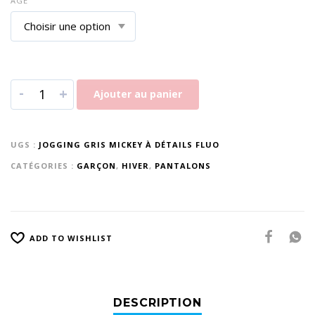
AGE
-
+
Ajouter au panier
UGS :
JOGGING GRIS MICKEY À DÉTAILS FLUO
CATÉGORIES :
GARÇON
,
HIVER
,
PANTALONS
ADD TO WISHLIST