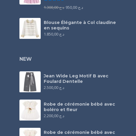
1.300,00
د.ج
950,00
د.ج
Blouse Élégante à Col claudine
en sequins
1.850,00
د.ج
NEW
Jean Wide Leg Motif B avec
Foulard Dentelle
2.500,00
د.ج
Robe de cérémonie bébé avec
boléro et fleur
2.200,00
د.ج
Robe de cérémonie bébé avec