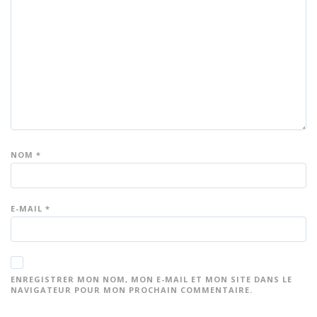
e
es
es
es
es
su
su
su
su
su
r 5
r 5
r 5
r 5
r 5
NOM
*
E-MAIL
*
ENREGISTRER MON NOM, MON E-MAIL ET MON SITE DANS LE
NAVIGATEUR POUR MON PROCHAIN COMMENTAIRE.