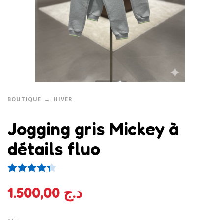
BOUTIQUE
HIVER
Jogging gris Mickey à
détails fluo
3
Noté
4.33
sur 5 basé sur
notations client
1.500,00
د.ج