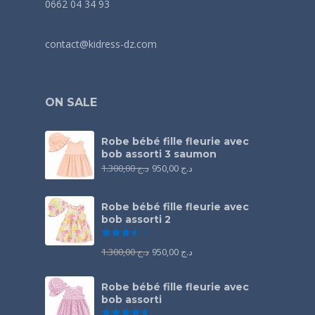
0662 04 34 93
contact@kidress-dz.com
ON SALE
Robe bébé fille fleurie avec
bob assorti 3 saumon
1.300,00
د.ج
950,00
د.ج
Robe bébé fille fleurie avec
bob assorti 2
Note
3.50
sur 5
1.300,00
د.ج
950,00
د.ج
Robe bébé fille fleurie avec
bob assorti
Note
4.67
sur 5