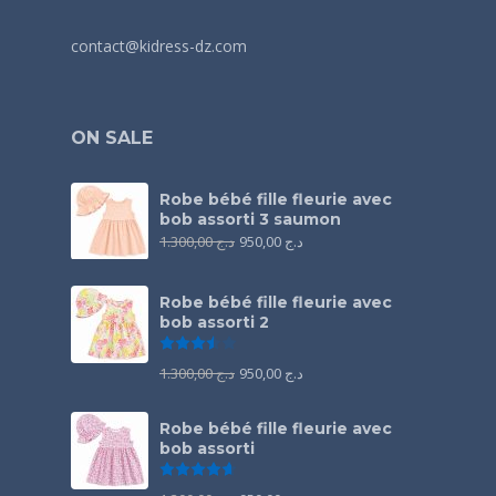
contact@kidress-dz.com
ON SALE
Robe bébé fille fleurie avec
bob assorti 3 saumon
1.300,00
د.ج
950,00
د.ج
Robe bébé fille fleurie avec
bob assorti 2
Note
3.50
sur 5
1.300,00
د.ج
950,00
د.ج
Robe bébé fille fleurie avec
bob assorti
Note
4.67
sur 5