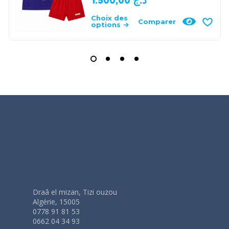
1.500,00
د.ج
Choix des
Comparer
options
Draâ el mizan, Tizi ouzou
Algérie, 15005
0778 91 81 53
0662 04 34 93