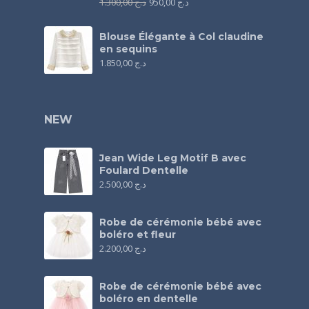
1.300,00
د.ج
950,00
د.ج
Blouse Élégante à Col claudine
en sequins
1.850,00
د.ج
NEW
Jean Wide Leg Motif B avec
Foulard Dentelle
2.500,00
د.ج
Robe de cérémonie bébé avec
boléro et fleur
2.200,00
د.ج
Robe de cérémonie bébé avec
boléro en dentelle