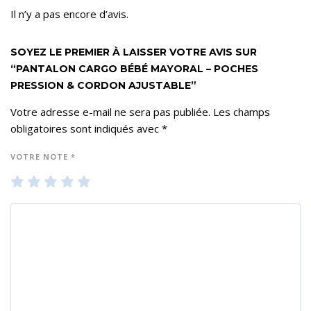
Il n’y a pas encore d’avis.
SOYEZ LE PREMIER À LAISSER VOTRE AVIS SUR
“PANTALON CARGO BÉBÉ MAYORAL – POCHES
PRESSION & CORDON AJUSTABLE”
Votre adresse e-mail ne sera pas publiée.
Les champs
obligatoires sont indiqués avec
*
VOTRE NOTE
*
1
2
3
4
5
ét
ét
ét
ét
ét
oil
oil
oil
oil
oil
e
es
es
es
es
su
su
su
su
su
r 5
r 5
r 5
r 5
r 5