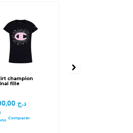
irt champion
T-shirt fille Idexe
nal fille
1.000,00
د.ج
1.300,00
د.ج
x
Choix
des
Comparer
Comparer
ons
options