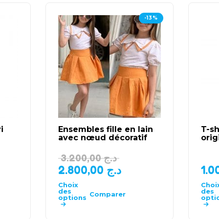
-13%
i
Ensembles fille en lain
T-sh
avec nœud décoratif
origi
3.200,00
د.ج
2.800,00
د.ج
Choix
Choi
des
des
Comparer
options
opti