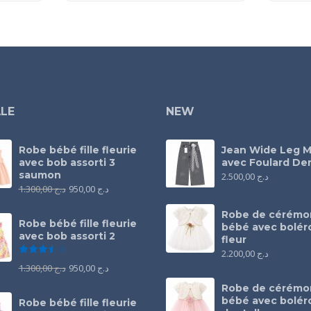
LE
NEW
Robe bébé fille fleurie
Jean Wide Leg M
avec bob assorti 3
avec Foulard Den
saumon
2.500,00
د.ج
1.300,00
د.ج
950,00
د.ج
Robe de cérémo
Robe bébé fille fleurie
bébé avec bolér
avec bob assorti 2
fleur
Note
3.50
sur 5
2.200,00
د.ج
1.300,00
د.ج
950,00
د.ج
Robe de cérémo
bébé avec bolér
Robe bébé fille fleurie