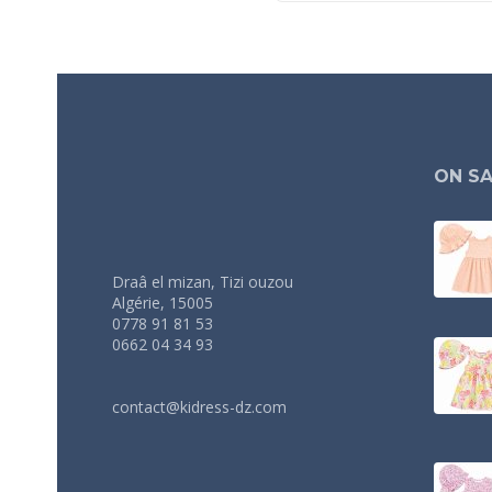
ON SA
Draâ el mizan, Tizi ouzou
Algérie, 15005
0778 91 81 53
0662 04 34 93
contact@kidress-dz.com