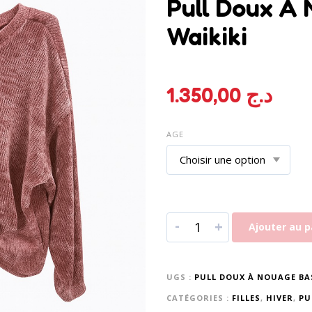
Pull Doux À
Waikiki
1.350,00
د.ج
AGE
-
+
Ajouter au p
UGS :
PULL DOUX À NOUAGE BAS
CATÉGORIES :
FILLES
,
HIVER
,
PU