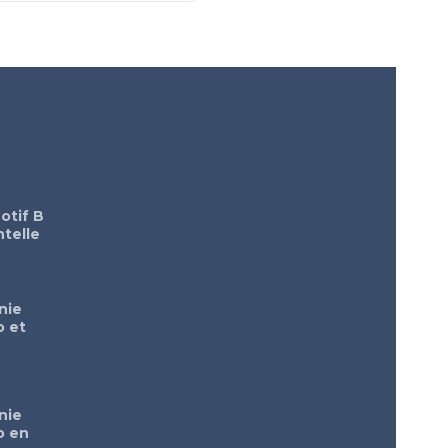
otif B
telle
nie
o et
nie
o en