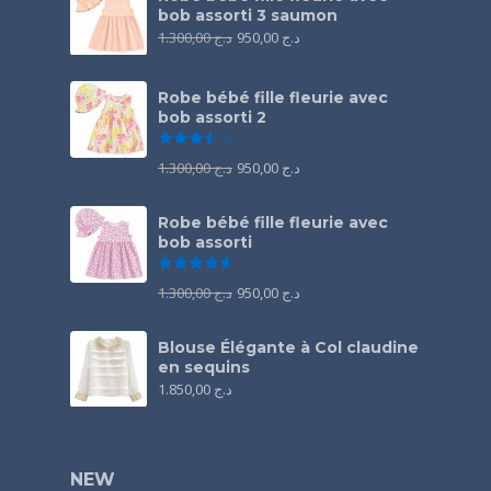
bob assorti 3 saumon
1.300,00
د.ج
950,00
د.ج
Robe bébé fille fleurie avec
bob assorti 2
Note
3.50
sur 5
1.300,00
د.ج
950,00
د.ج
Robe bébé fille fleurie avec
bob assorti
Note
4.67
sur 5
1.300,00
د.ج
950,00
د.ج
Blouse Élégante à Col claudine
en sequins
1.850,00
د.ج
NEW