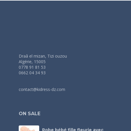
Draâ el mizan, Tizi ouzou
Algérie, 15005
0778 91 81 53
0662 04 34 93
contact@kidress-dz.com
ON SALE
Robe bébé fille fleurie avec