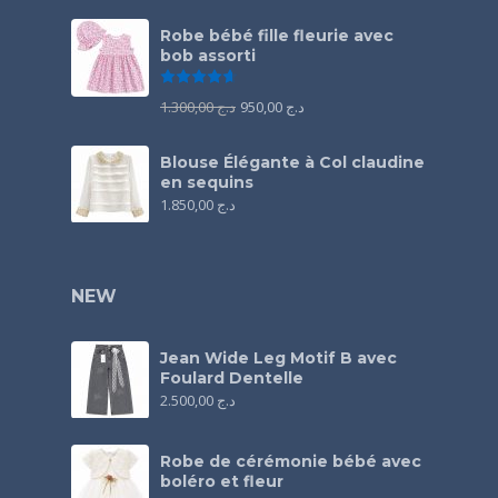
Robe bébé fille fleurie avec
bob assorti
Note
4.67
sur 5
1.300,00
د.ج
950,00
د.ج
Blouse Élégante à Col claudine
en sequins
1.850,00
د.ج
NEW
Jean Wide Leg Motif B avec
Foulard Dentelle
2.500,00
د.ج
Robe de cérémonie bébé avec
boléro et fleur