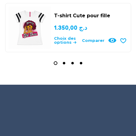
T-shirt Cute pour fille
1.350,00
د.ج
Choix des
Comparer
options