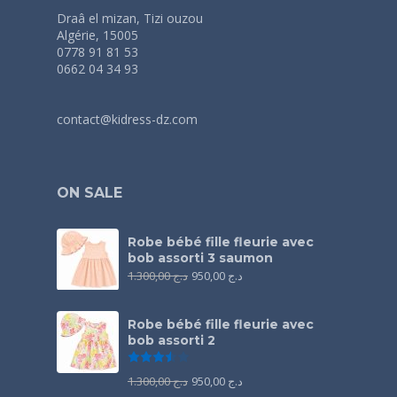
Draâ el mizan, Tizi ouzou
Algérie, 15005
0778 91 81 53
0662 04 34 93
contact@kidress-dz.com
ON SALE
Robe bébé fille fleurie avec
bob assorti 3 saumon
1.300,00
د.ج
950,00
د.ج
Robe bébé fille fleurie avec
bob assorti 2
Note
3.50
sur 5
1.300,00
د.ج
950,00
د.ج