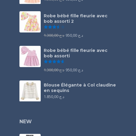
Robe bébé fille fleurie avec
bob assorti 2
Note
3.50
sur 5
1.300,00
د.ج
950,00
د.ج
Robe bébé fille fleurie avec
bob assorti
Note
4.67
sur 5
1.300,00
د.ج
950,00
د.ج
Blouse Élégante à Col claudine
en sequins
1.850,00
د.ج
NEW