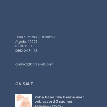
Draâ el mizan, Tizi ouzou
Algérie, 15005
0778 91 81 53
0662 04 34 93
contact@kidress-dz.com
ON SALE
Robe bébé fille fleurie avec
bob assorti 3 saumon
1.300,00
د.ج
950,00
د.ج