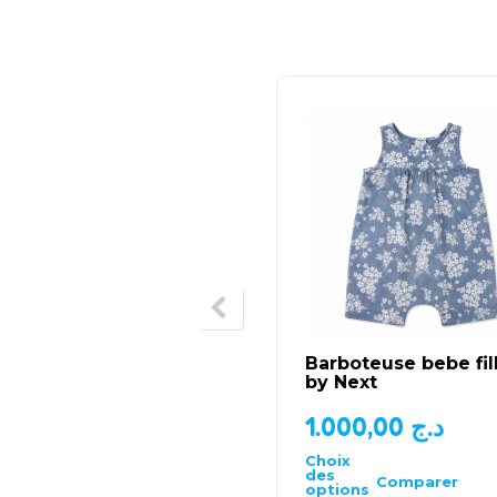
Barboteuse bebe fil
by Next
1.000,00
د.ج
Choix
des
Comparer
options