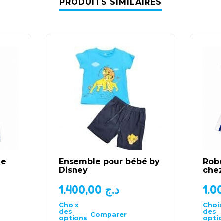
PRODUITS SIMILAIRES
le
Ensemble pour bébé by
Rob
Disney
che
1.400,00
د.ج
Choix
Choi
des
des
Comparer
options
opti