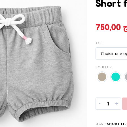
Short f
750,00
ج
AGE
COULEUR
-
+
UGS :
SHORT FIL