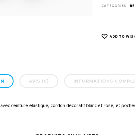
CATÉGORIES :
BÉ
ADD TO WIS
ON
AVIS (0)
INFORMATIONS COMPL
avec ceinture élastique, cordon décoratif blanc et rose, et poches