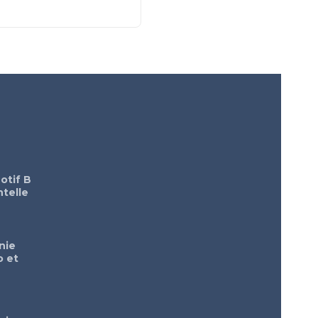
otif B
telle
nie
o et