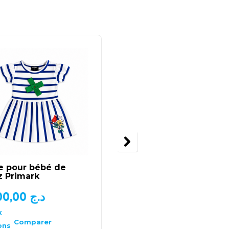
e pour bébé de
T-shirt bébé fille by
z Primark
idexe sac
1.000,00
د.ج
1.200,00
د.ج
x
Choix
des
Comparer
Comparer
ons
options