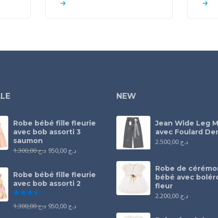
LE
NEW
Robe bébé fille fleurie
Jean Wide Leg M
avec bob assorti 3
avec Foulard Den
saumon
2.500,00
د.ج
1.300,00
د.ج
950,00
د.ج
Robe de cérémo
Robe bébé fille fleurie
bébé avec bolér
avec bob assorti 2
fleur
Note
3.50
sur 5
2.200,00
د.ج
1.300,00
د.ج
950,00
د.ج