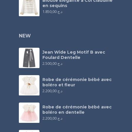
Blouse Élégante à Col claudine
en sequins
1.850,00
د.ج
NEW
Jean Wide Leg Motif B avec
Foulard Dentelle
2.500,00
د.ج
Robe de cérémonie bébé avec
boléro et fleur
2.200,00
د.ج
Robe de cérémonie bébé avec
boléro en dentelle
2.200,00
د.ج