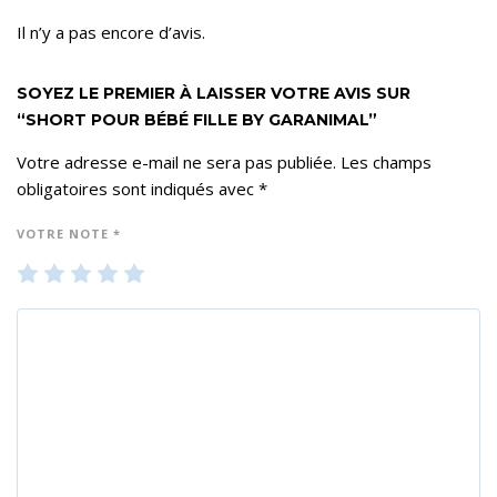
Il n’y a pas encore d’avis.
SOYEZ LE PREMIER À LAISSER VOTRE AVIS SUR
“SHORT POUR BÉBÉ FILLE BY GARANIMAL”
Votre adresse e-mail ne sera pas publiée.
Les champs
obligatoires sont indiqués avec
*
VOTRE NOTE
*
1
2
3
4
5
ét
ét
ét
ét
ét
oil
oil
oil
oil
oil
e
es
es
es
es
su
su
su
su
su
r 5
r 5
r 5
r 5
r 5