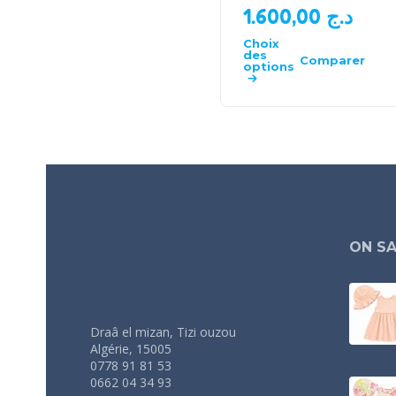
1.600,00
د.ج
Choix
des
Comparer
options
ON SA
Draâ el mizan, Tizi ouzou
Algérie, 15005
0778 91 81 53
0662 04 34 93