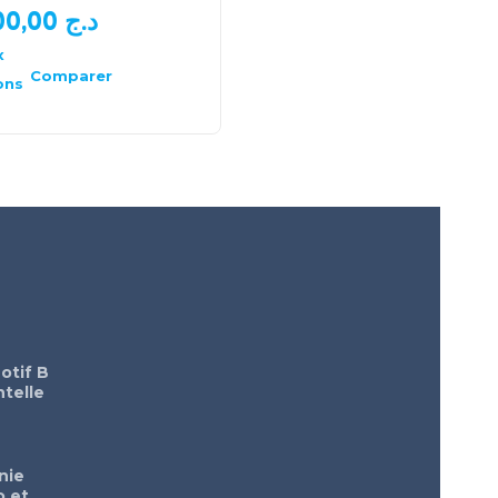
1.200,00
د.ج
650,00
د.ج
x
Choix
des
Comparer
Comparer
ons
options
otif B
telle
nie
o et