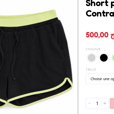
Short 
Contra
500,00
ج
COULEUR
TAILLE
-
+