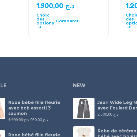
1.900,00
د.ج
Choix
Choi
des
des
Comparer
options
opti
LE
NEW
Robe bébé fille fleurie
Jean Wide Leg M
avec bob assorti 3
avec Foulard Den
saumon
2.500,00
د.ج
1.300,00
د.ج
950,00
د.ج
Robe de cérémo
Robe bébé fille fleurie
bébé avec bolér