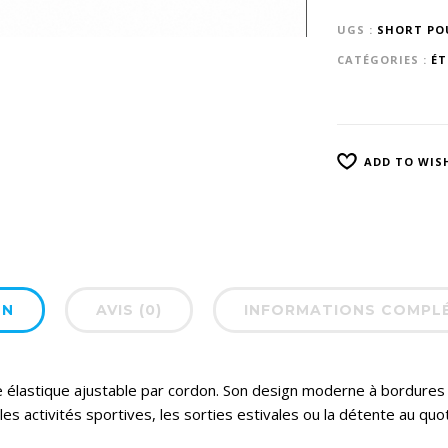
UGS :
SHORT PO
CATÉGORIES :
ÉT
ADD TO WIS
ON
AVIS (0)
INFORMATIONS COMPL
lle élastique ajustable par cordon. Son design moderne à bordure
 les activités sportives, les sorties estivales ou la détente au quo