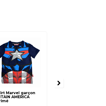
irt Marvel garçon
Short pour femme
ITAIN AMERICA
Casual Confort summ
rimé
vibe