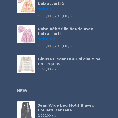
bob assorti 2
Note
3.50
sur 5
1.300,00
د.ج
950,00
د.ج
Robe bébé fille fleurie avec
bob assorti
Note
4.67
sur 5
1.300,00
د.ج
950,00
د.ج
Blouse Élégante à Col claudine
en sequins
1.850,00
د.ج
NEW
Jean Wide Leg Motif B avec
Foulard Dentelle
2.500,00
د.ج