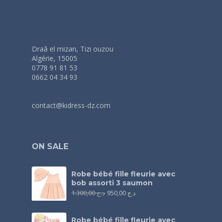
Draâ el mizan, Tizi ouzou
Algérie, 15005
0778 91 81 53
0662 04 34 93
contact@kidress-dz.com
ON SALE
Robe bébé fille fleurie avec
bob assorti 3 saumon
1.300,00
د.ج
950,00
د.ج
Robe bébé fille fleurie avec