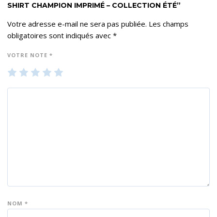
SHIRT CHAMPION IMPRIMÉ – COLLECTION ÉTÉ”
Votre adresse e-mail ne sera pas publiée.
Les champs
obligatoires sont indiqués avec
*
VOTRE NOTE
*
1
2
3
4
5
ét
ét
ét
ét
ét
oil
oil
oil
oil
oil
e
es
es
es
es
su
su
su
su
su
r 5
r 5
r 5
r 5
r 5
NOM
*