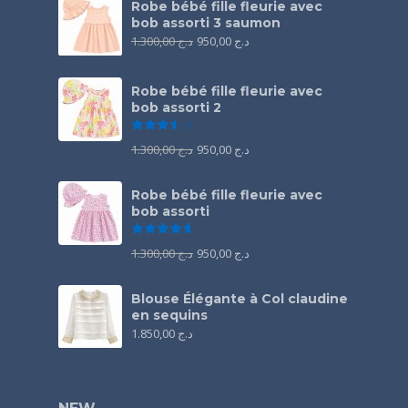
Robe bébé fille fleurie avec
bob assorti 3 saumon
1.300,00
د.ج
950,00
د.ج
Robe bébé fille fleurie avec
bob assorti 2
Note
3.50
sur 5
1.300,00
د.ج
950,00
د.ج
Robe bébé fille fleurie avec
bob assorti
Note
4.67
sur 5
1.300,00
د.ج
950,00
د.ج
Blouse Élégante à Col claudine
en sequins
1.850,00
د.ج