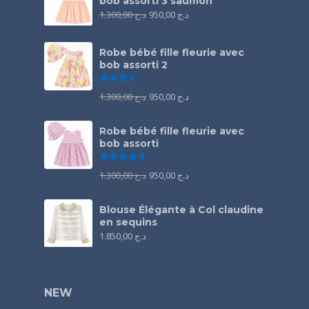
bob assorti 3 saumon
1.300,00
د.ج
950,00
د.ج
Robe bébé fille fleurie avec
bob assorti 2
Note
3.50
sur 5
1.300,00
د.ج
950,00
د.ج
Robe bébé fille fleurie avec
bob assorti
Note
4.67
sur 5
1.300,00
د.ج
950,00
د.ج
Blouse Élégante à Col claudine
en sequins
1.850,00
د.ج
NEW