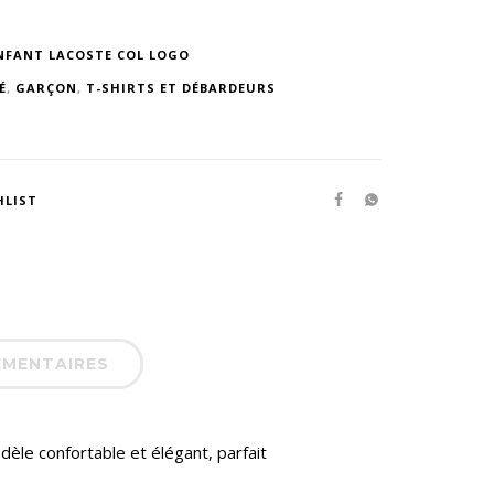
NFANT LACOSTE COL LOGO
É
,
GARÇON
,
T-SHIRTS ET DÉBARDEURS
HLIST
ÉMENTAIRES
èle confortable et élégant, parfait