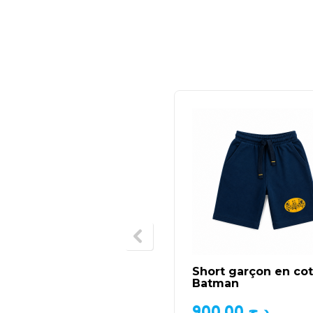
Short garçon en co
Batman
900,00
د.ج