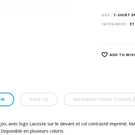
UGS :
T-SHIRT E
CATÉGORIES :
ÉT
ADD TO WIS
ON
AVIS (1)
INFORMATIONS COMPL
on, avec logo Lacoste sur le devant et col contrasté imprimé. Mod
 Disponible en plusieurs coloris.