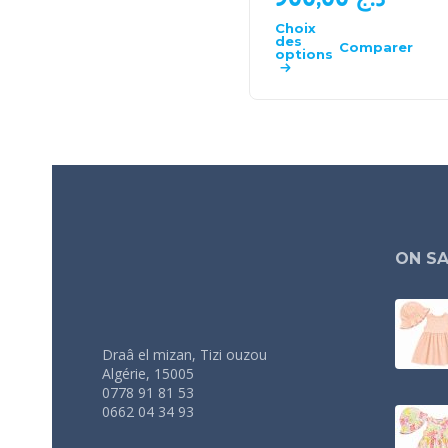
Choix
des
Comparer
options
ON SA
Draâ el mizan, Tizi ouzou
Algérie, 15005
0778 91 81 53
0662 04 34 93