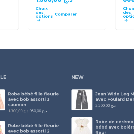
Choix
Choi
des
des
Comparer
options
opti
LE
NEW
Robe bébé fille fleurie
Jean Wide Leg M
avec bob assorti 3
avec Foulard Den
saumon
2.500,00
د.ج
1.300,00
د.ج
950,00
د.ج
Robe de cérémo
Robe bébé fille fleurie
bébé avec bolér
avec bob assorti 2
fleur