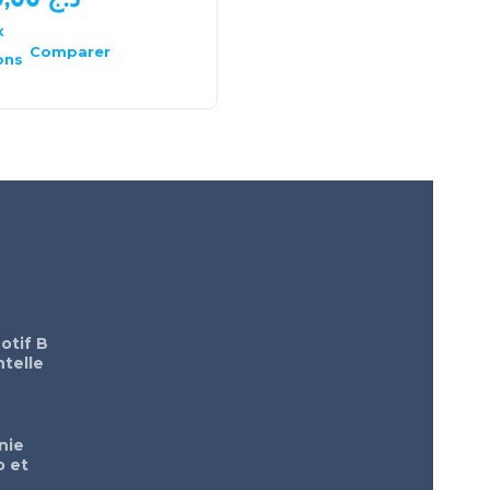
x
Choix
des
Comparer
Comparer
ons
options
otif B
telle
nie
o et