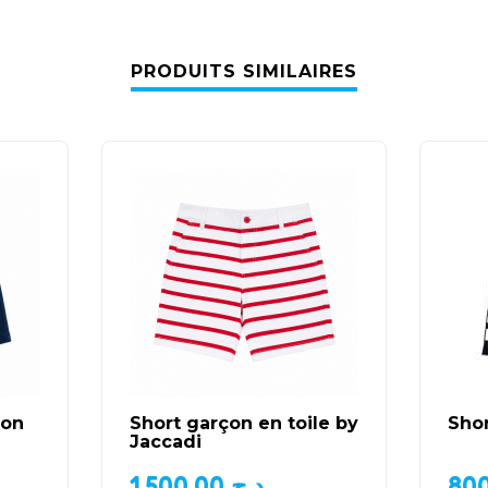
PRODUITS SIMILAIRES
ton
Short garçon en toile by
Sho
Jaccadi
1.500,00
د.ج