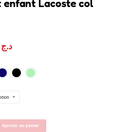
t enfant Lacoste col
oté
5.00
sur 5 basé sur
notation client
,00
د.ج
Ajouter au panier