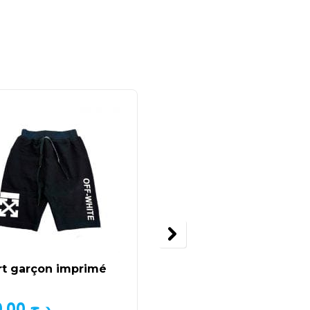
EN RUPTURE DE STOCK
rt garçon imprimé
Short en jean de chez
Okaidi
800,00
د.ج
1.500,00
د.ج