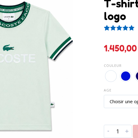
T-shir
logo
1
N
1.450
COULEUR
AGE
-
+