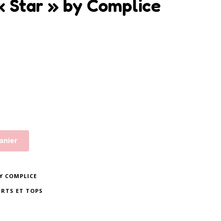
 « Star » by Complice
anier
BY COMPLICE
IRTS ET TOPS