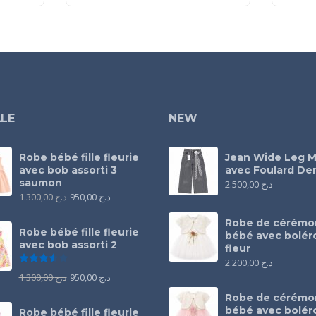
LE
NEW
Robe bébé fille fleurie
Jean Wide Leg M
avec bob assorti 3
avec Foulard Den
saumon
2.500,00
د.ج
1.300,00
د.ج
950,00
د.ج
Robe de cérémo
Robe bébé fille fleurie
bébé avec bolér
avec bob assorti 2
fleur
Note
3.50
sur 5
2.200,00
د.ج
1.300,00
د.ج
950,00
د.ج
Robe de cérémo
bébé avec bolér
Robe bébé fille fleurie