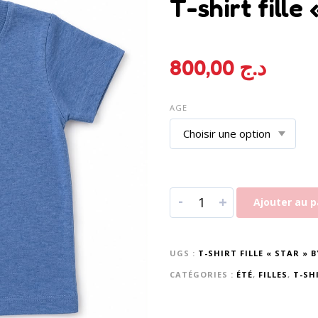
T-shirt fille
800,00
د.ج
AGE
-
+
Ajouter au p
UGS :
T-SHIRT FILLE « STAR » 
CATÉGORIES :
ÉTÉ
,
FILLES
,
T-SH