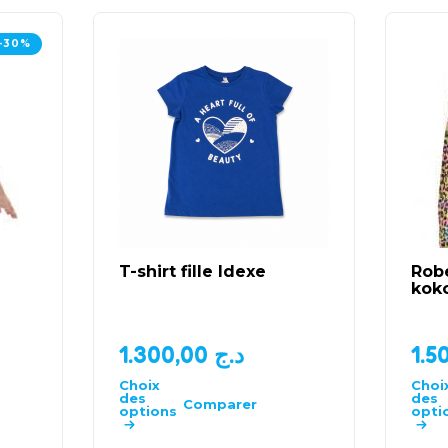
-30%
T-shirt fille Idexe
Robe
kok
1.300,00
د.ج
Choix
Choi
des
des
Comparer
options
opti