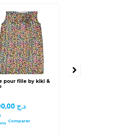
 pour fille by kiki &
Maillot fille rouge a
o
rayures
1.500,00
د.ج
1.000,00
د.ج
x
Choix
des
Comparer
Comparer
ons
options