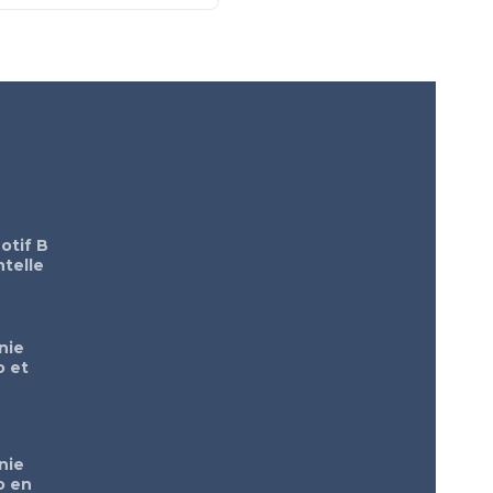
otif B
telle
nie
o et
nie
o en