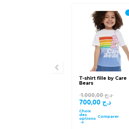
T-shirt fille by Care
Bears
1.000,00
د.ج
700,00
د.ج
Choix
des
Comparer
options