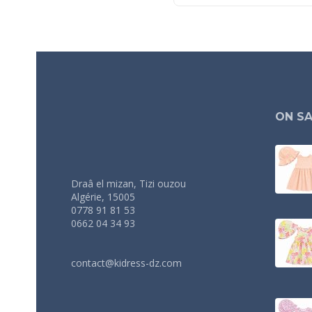
ON SA
Draâ el mizan, Tizi ouzou
Algérie, 15005
0778 91 81 53
0662 04 34 93
contact@kidress-dz.com