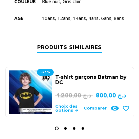
COULEUR
Blue nuit, Gris clair
AGE
10ans, 12ans, 14ans, 4ans, 6ans, 8ans
PRODUITS SIMILAIRES
-33%
T-shirt garçons Batman by
DC
1.200,00
د.ج
800,00
د.ج
Choix des
Comparer
options