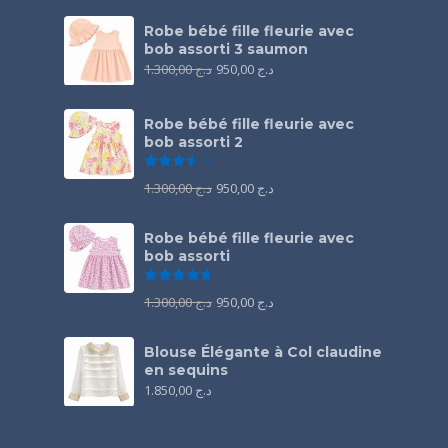
Robe bébé fille fleurie avec
bob assorti 3 saumon
1.300,00
د.ج
950,00
د.ج
Robe bébé fille fleurie avec
bob assorti 2
Note
3.50
sur 5
1.300,00
د.ج
950,00
د.ج
Robe bébé fille fleurie avec
bob assorti
Note
4.67
sur 5
1.300,00
د.ج
950,00
د.ج
Blouse Élégante à Col claudine
en sequins
1.850,00
د.ج