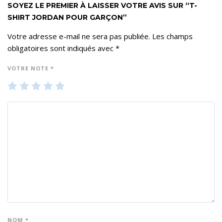
SOYEZ LE PREMIER À LAISSER VOTRE AVIS SUR “T-
SHIRT JORDAN POUR GARÇON”
Votre adresse e-mail ne sera pas publiée.
Les champs
obligatoires sont indiqués avec
*
VOTRE NOTE
*
1
2
3
4
5
ét
ét
ét
ét
ét
oil
oil
oil
oil
oil
e
es
es
es
es
su
su
su
su
su
r 5
r 5
r 5
r 5
r 5
NOM
*