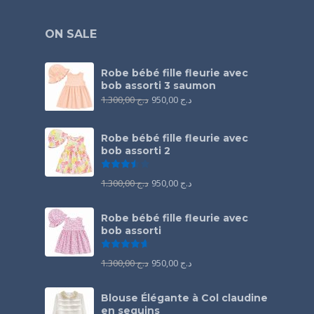
ON SALE
Robe bébé fille fleurie avec
bob assorti 3 saumon
1.300,00
د.ج
950,00
د.ج
Robe bébé fille fleurie avec
bob assorti 2
Note
3.50
sur 5
1.300,00
د.ج
950,00
د.ج
Robe bébé fille fleurie avec
bob assorti
Note
4.67
sur 5
1.300,00
د.ج
950,00
د.ج
Blouse Élégante à Col claudine
en sequins