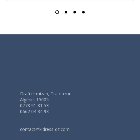
Draâ el mizan, Tizi ouzou
Algérie, 15005
0778 91 81 53
0662 04 34 93
contact@kidress-dz.com