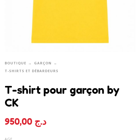
BOUTIQUE
GARÇON
T-SHIRTS ET DÉBARDEURS
T-shirt pour garçon by
CK
950,00
د.ج
AGE