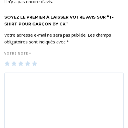
Il n’y a pas encore d’avis.
SOYEZ LE PREMIER À LAISSER VOTRE AVIS SUR “T-
SHIRT POUR GARÇON BY CK”
Votre adresse e-mail ne sera pas publiée.
Les champs
obligatoires sont indiqués avec
*
VOTRE NOTE
*
1
2
3
4
5
ét
ét
ét
ét
ét
oil
oil
oil
oil
oil
e
es
es
es
es
su
su
su
su
su
r 5
r 5
r 5
r 5
r 5