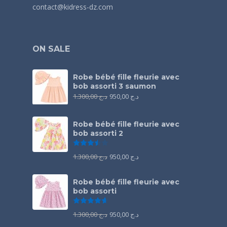
contact@kidress-dz.com
ON SALE
Robe bébé fille fleurie avec
bob assorti 3 saumon
1.300,00
د.ج
950,00
د.ج
Robe bébé fille fleurie avec
bob assorti 2
Note
3.50
sur 5
1.300,00
د.ج
950,00
د.ج
Robe bébé fille fleurie avec
bob assorti
Note
4.67
sur 5
1.300,00
د.ج
950,00
د.ج