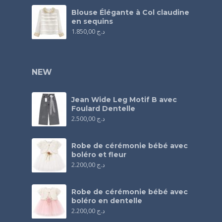
Blouse Élégante à Col claudine
en sequins
1.850,00
د.ج
NEW
Jean Wide Leg Motif B avec
Foulard Dentelle
2.500,00
د.ج
Robe de cérémonie bébé avec
boléro et fleur
2.200,00
د.ج
Robe de cérémonie bébé avec
boléro en dentelle
2.200,00
د.ج