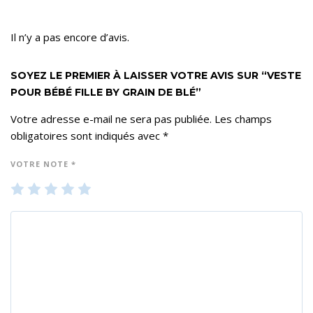
Il n’y a pas encore d’avis.
SOYEZ LE PREMIER À LAISSER VOTRE AVIS SUR “VESTE
POUR BÉBÉ FILLE BY GRAIN DE BLÉ”
Votre adresse e-mail ne sera pas publiée.
Les champs
obligatoires sont indiqués avec
*
VOTRE NOTE
*
1
2
3
4
5
ét
ét
ét
ét
ét
oil
oil
oil
oil
oil
e
es
es
es
es
su
su
su
su
su
r 5
r 5
r 5
r 5
r 5