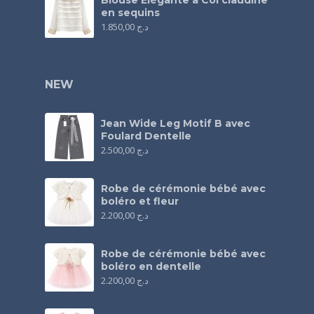
Blouse Élégante à Col claudine
en sequins
1.850,00
د.ج
NEW
Jean Wide Leg Motif B avec
Foulard Dentelle
2.500,00
د.ج
Robe de cérémonie bébé avec
boléro et fleur
2.200,00
د.ج
Robe de cérémonie bébé avec
boléro en dentelle
2.200,00
د.ج