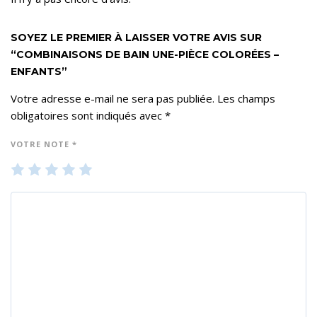
SOYEZ LE PREMIER À LAISSER VOTRE AVIS SUR
“COMBINAISONS DE BAIN UNE-PIÈCE COLORÉES –
ENFANTS”
Votre adresse e-mail ne sera pas publiée.
Les champs
obligatoires sont indiqués avec
*
VOTRE NOTE
*
1
2
3
4
5
ét
ét
ét
ét
ét
oil
oil
oil
oil
oil
e
es
es
es
es
su
su
su
su
su
r 5
r 5
r 5
r 5
r 5