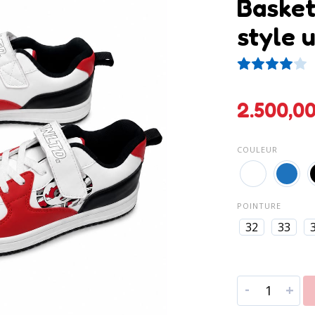
Basket
style 
1
Not
COULEUR
POINTURE
32
33
-
+