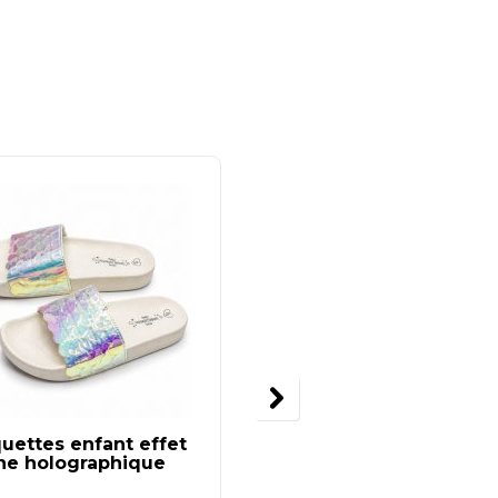
uettes enfant effet
Baskets classiques
ène holographique
Adidas – Look épuré e
sportif