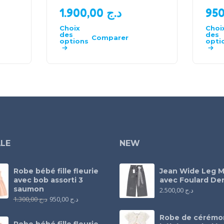
1.900,00
د.ج
Choix
Choi
des
des
Comparer
options
opti
LE
NEW
Robe bébé fille fleurie
Jean Wide Leg M
avec bob assorti 3
avec Foulard Den
saumon
2.500,00
د.ج
1.300,00
د.ج
950,00
د.ج
Robe de cérémo
Robe bébé fille fleurie