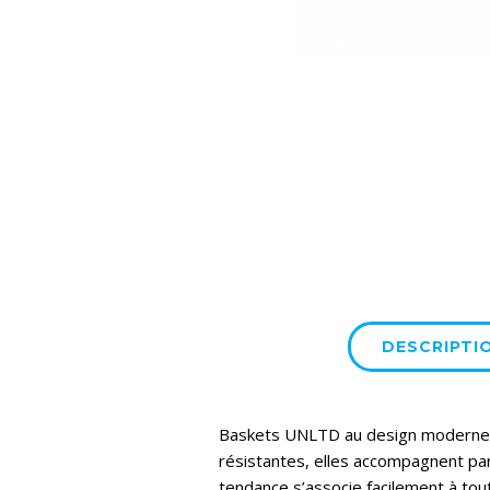
DESCRIPTI
Baskets UNLTD au design moderne av
résistantes, elles accompagnent parf
tendance s’associe facilement à tout