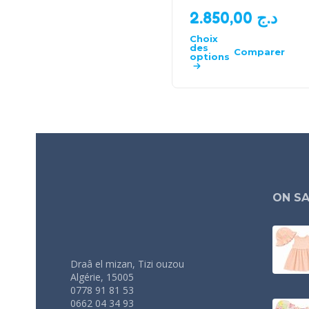
2.850,00
د.ج
Choix
des
Comparer
options
ON SA
Draâ el mizan, Tizi ouzou
Algérie, 15005
0778 91 81 53
0662 04 34 93