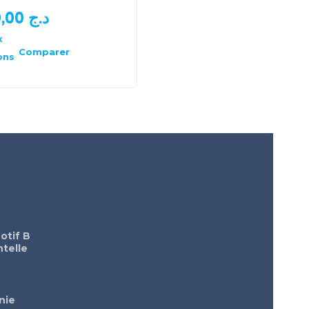
950,00
د.ج
2.600,00
د.ج
x
Choix
des
Comparer
Comparer
ons
options
otif B
telle
nie