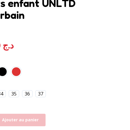
s enfant UNLTD
urbain
é
4.00
sur 5 basé sur
notation client
2.500,00
د.ج
34
35
36
37
Ajouter au panier