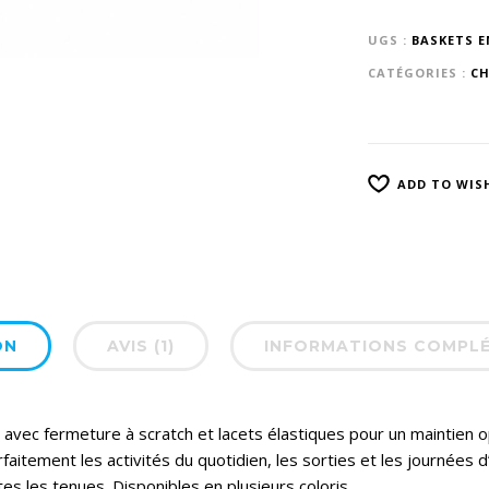
UGS :
BASKETS E
CATÉGORIES :
CH
ADD TO WIS
ON
AVIS (1)
INFORMATIONS COMPL
ec fermeture à scratch et lacets élastiques pour un maintien op
aitement les activités du quotidien, les sorties et les journées d’
es les tenues. Disponibles en plusieurs coloris.