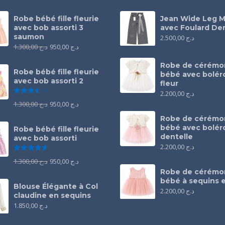
Robe bébé fille fleurie
Jean Wide Leg M
avec bob assorti 3
avec Foulard Den
saumon
2.500,00
د.ج
1.300,00
د.ج
950,00
د.ج
Robe de cérémo
Robe bébé fille fleurie
bébé avec bolér
avec bob assorti 2
fleur
Note
3.50
sur 5
2.200,00
د.ج
1.300,00
د.ج
950,00
د.ج
Robe de cérémo
bébé avec bolér
Robe bébé fille fleurie
dentelle
avec bob assorti
2.200,00
د.ج
Note
4.67
sur 5
1.300,00
د.ج
950,00
د.ج
Robe de cérémo
bébé à sequins e
Blouse Élégante à Col
2.200,00
د.ج
claudine en sequins
1.850,00
د.ج