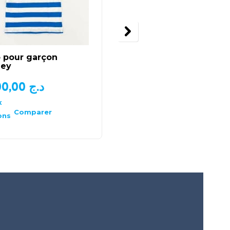
o pour garçon
T-shirt Garçon
ney
orchestra Harp
1.400,00
د.ج
850,00
د.ج
x
Choix
des
Comparer
Comparer
ons
options