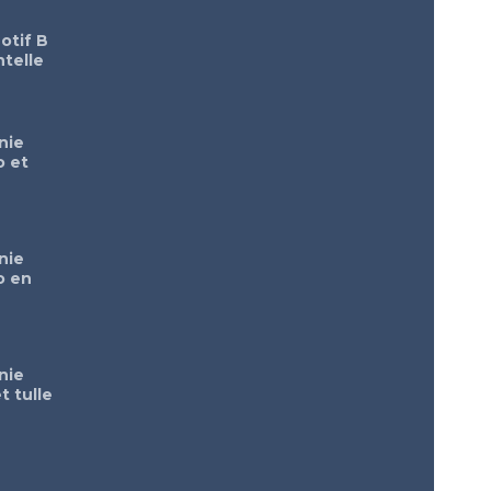
otif B
telle
nie
o et
nie
o en
nie
t tulle