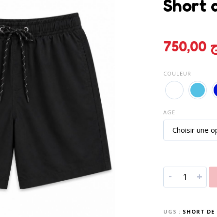
Short 
750,00
ج
COULEUR
AGE
-
+
UGS :
SHORT DE 