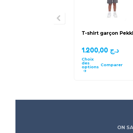
T-shirt garçon Pekk
1.200,00
د.ج
Choix
des
Comparer
options
ON SA