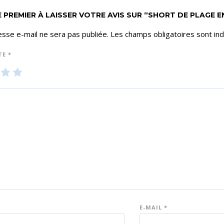
 PREMIER À LAISSER VOTRE AVIS SUR “SHORT DE PLAGE E
sse e-mail ne sera pas publiée.
Les champs obligatoires sont in
TE
*
3
4
5
ét
ét
oil
oil
es
es
su
su
r 5
r 5
E-MAIL
*