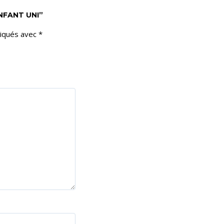
NFANT UNI”
diqués avec
*