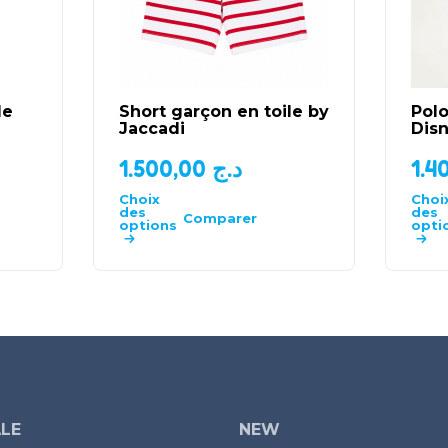
le
Short garçon en toile by
Pol
Jaccadi
Dis
1.500,00
د.ج
Choix
Choi
des
des
Comparer
options
opti
LE
NEW