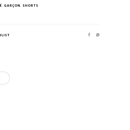
É
,
GARÇON
,
SHORTS
HLIST
S