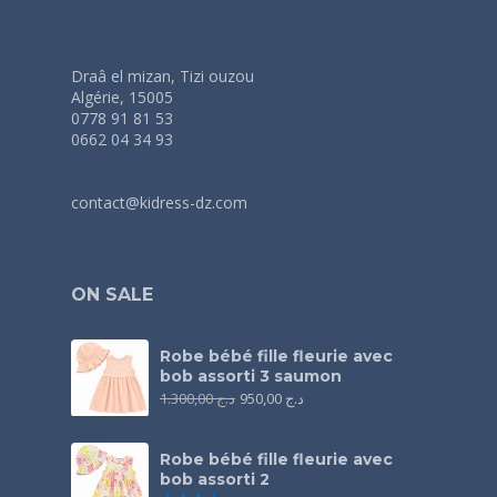
Draâ el mizan, Tizi ouzou
Algérie, 15005
0778 91 81 53
0662 04 34 93
contact@kidress-dz.com
ON SALE
Robe bébé fille fleurie avec
bob assorti 3 saumon
1.300,00
د.ج
950,00
د.ج
Robe bébé fille fleurie avec
bob assorti 2