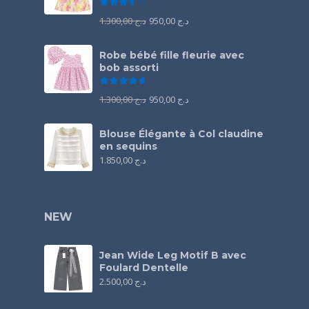
Note
3.50
sur 5
1.300,00
د.ج
950,00
د.ج
Robe bébé fille fleurie avec
bob assorti
Note
4.67
sur 5
1.300,00
د.ج
950,00
د.ج
Blouse Élégante à Col claudine
en sequins
1.850,00
د.ج
NEW
Jean Wide Leg Motif B avec
Foulard Dentelle
2.500,00
د.ج