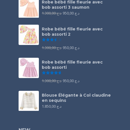
Robe bébé fille fleurie avec
bob assorti 3 saumon
1.300,00
د.ج
950,00
د.ج
Robe bébé fille fleurie avec
bob assorti 2
Note
3.50
sur 5
1.300,00
د.ج
950,00
د.ج
Robe bébé fille fleurie avec
bob assorti
Note
4.67
sur 5
1.300,00
د.ج
950,00
د.ج
Blouse Élégante à Col claudine
en sequins
1.850,00
د.ج