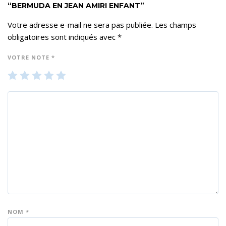
“BERMUDA EN JEAN AMIRI ENFANT”
Votre adresse e-mail ne sera pas publiée.
Les champs
obligatoires sont indiqués avec
*
VOTRE NOTE
*
1
2
3
4
5
ét
ét
ét
ét
ét
oil
oil
oil
oil
oil
e
es
es
es
es
su
su
su
su
su
r 5
r 5
r 5
r 5
r 5
NOM
*