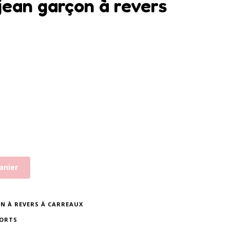
ean garçon à revers
anier
N À REVERS À CARREAUX
ORTS