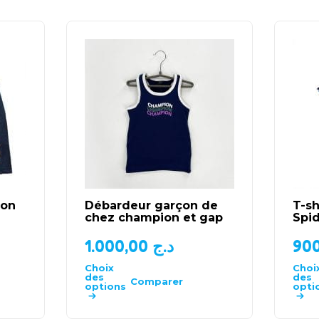
ton
Débardeur garçon de
T-sh
chez champion et gap
Spi
1.000,00
د.ج
Choix
Choi
des
des
Comparer
options
opti