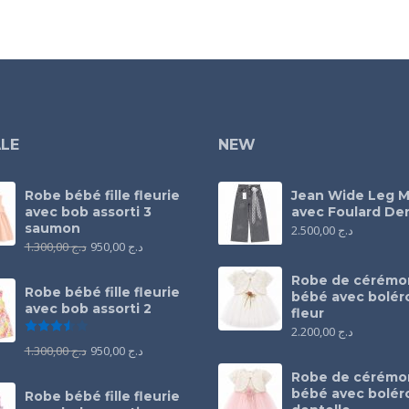
LE
NEW
Robe bébé fille fleurie
Jean Wide Leg M
avec bob assorti 3
avec Foulard Den
saumon
2.500,00
د.ج
1.300,00
د.ج
950,00
د.ج
Robe de cérémo
Robe bébé fille fleurie
bébé avec bolér
avec bob assorti 2
fleur
Note
3.50
sur 5
2.200,00
د.ج
1.300,00
د.ج
950,00
د.ج
Robe de cérémo
bébé avec bolér
Robe bébé fille fleurie