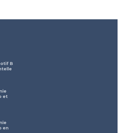
otif B
telle
nie
o et
nie
o en