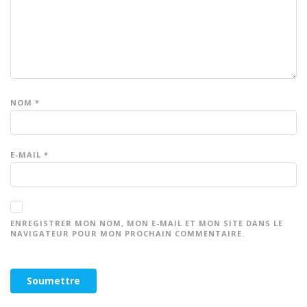
r 5
r 5
r 5
r 5
r 5
NOM
*
E-MAIL
*
ENREGISTRER MON NOM, MON E-MAIL ET MON SITE DANS LE
NAVIGATEUR POUR MON PROCHAIN COMMENTAIRE.