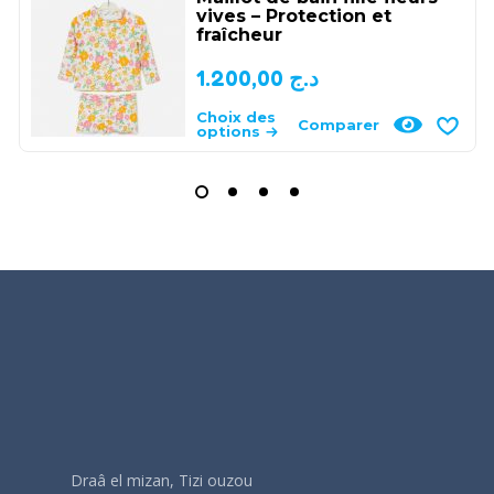
vives – Protection et
fraîcheur
1.200,00
د.ج
Choix des
Comparer
options
Draâ el mizan, Tizi ouzou