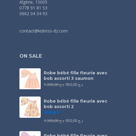
Algérie, 15005
0778 91 81 53
0662 04 34 93
contact@kidress-dz.com
ON SALE
Robe bébé fille fleurie avec
bob assorti 3 saumon
1.300,00
د.ج
950,00
د.ج
Robe bébé fille fleurie avec
bob assorti 2
Note
3.50
sur 5
1.300,00
د.ج
950,00
د.ج
Robe bébé fille fleurie avec