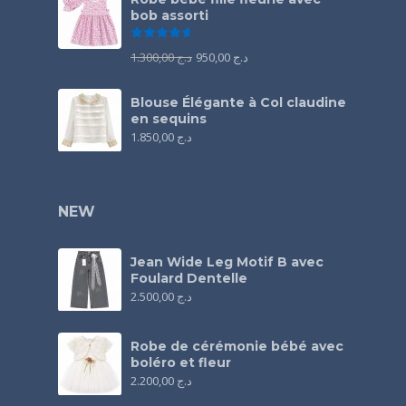
bob assorti
Note
4.67
sur 5
1.300,00
د.ج
950,00
د.ج
Blouse Élégante à Col claudine
en sequins
1.850,00
د.ج
NEW
Jean Wide Leg Motif B avec
Foulard Dentelle
2.500,00
د.ج
Robe de cérémonie bébé avec
boléro et fleur
2.200,00
د.ج