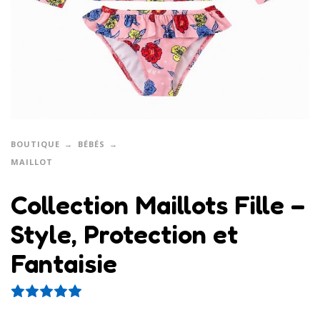
BOUTIQUE
BÉBÉS
MAILLOT
Collection Maillots Fille –
Style, Protection et
Fantaisie
1
Noté
5.00
sur 5 basé sur
notation client