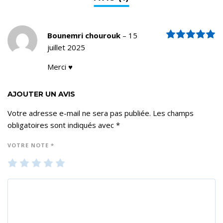
N
Bounemri chourouk
–
15
juillet 2025
Merci ♥️
AJOUTER UN AVIS
Votre adresse e-mail ne sera pas publiée.
Les champs
obligatoires sont indiqués avec
*
VOTRE NOTE
*
1
2
3
4
5
ét
ét
ét
ét
ét
oil
oil
oil
oil
oil
e
es
es
es
es
su
su
su
su
su